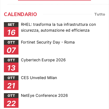
CALENDARIO
Tutto
RHEL: trasforma la tua infrastruttura con
SET
sicurezza, automazione ed efficienza
16
Fortinet Security Day - Roma
OTT
07
Cybertech Europe 2026
OTT
13
CES Unveiled Milan
OTT
21
NetEye Conference 2026
OTT
22