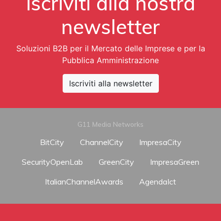
Iscriviti alla nostra
newsletter
Soluzioni B2B per il Mercato delle Imprese e per la
Pubblica Amministrazione
Iscriviti alla newsletter
G11 Media Networks
BitCity
ChannelCity
ImpresaCity
SecurityOpenLab
GreenCity
ImpresaGreen
ItalianChannelAwards
AgendaIct