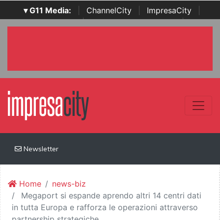
▾ G11 Media:
|
ChannelCity
|
ImpresaCity
|
SecurityOpenLab
|
Italian Channel Awards
|
Italian
Project Awards
|
Italian Security Awards
|
...
Newsletter
Home
news-biz
Megaport si espande aprendo altri 14 centri dati
in tutta Europa e rafforza le operazioni attraverso
partnership strategiche