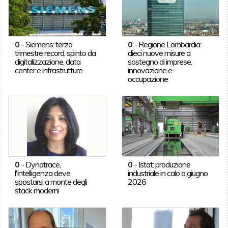
0
-
Siemens: terzo
0
-
Regione Lombardia:
trimestre record, spinto da
dieci nuove misure a
digitalizzazione, data
sostegno di imprese,
center e infrastrutture
innovazione e
occupazione
0
-
Dynatrace,
0
-
Istat: produzione
l'intelligenza deve
industriale in calo a giugno
spostarsi a monte degli
2026
stack moderni