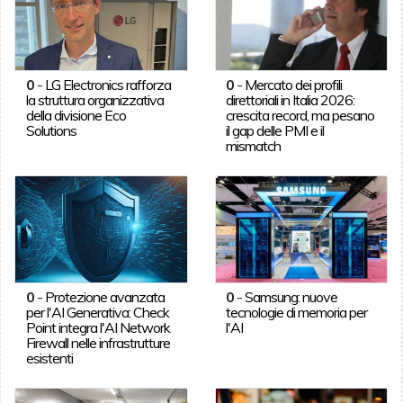
0
-
LG Electronics rafforza
0
-
Mercato dei profili
la struttura organizzativa
direttoriali in Italia 2026:
della divisione Eco
crescita record, ma pesano
Solutions
il gap delle PMI e il
mismatch
0
-
Protezione avanzata
0
-
Samsung: nuove
per l'AI Generativa: Check
tecnologie di memoria per
Point integra l'AI Network
l'AI
Firewall nelle infrastrutture
esistenti