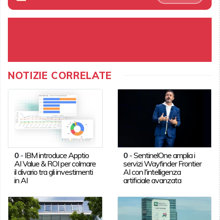
NOTIZIE CORRELATE
0
-
IBM introduce Apptio
0
-
SentinelOne amplia i
AI Value & ROI per colmare
servizi Wayfinder Frontier
il divario tra gli investimenti
AI con l'intelligenza
in AI
artificiale avanzata