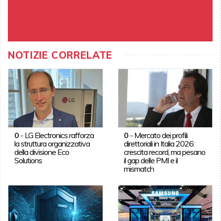
NOTIZIE CORRELATE
0
-
LG Electronics rafforza
0
-
Mercato dei profili
la struttura organizzativa
direttoriali in Italia 2026:
della divisione Eco
crescita record, ma pesano
Solutions
il gap delle PMI e il
mismatch