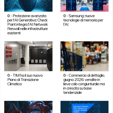
0
-
Protezione avanzata
0
-
Samsung: nuove
per l'AI Generativa: Check
tecnologie di memoria per
Point integra l'AI Network
l'AI
Firewall nelle infrastrutture
esistenti
0
-
TIM ha il suo nuovo
0
-
Commercio al dettaglio,
Piano di Transizione
giugno 2026: vendite in
Climatica
lieve calo congiunturale ma
in crescita su base
tendenziale