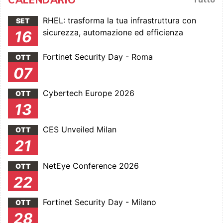
RHEL: trasforma la tua infrastruttura con
SET
sicurezza, automazione ed efficienza
16
Fortinet Security Day - Roma
OTT
07
Cybertech Europe 2026
OTT
13
CES Unveiled Milan
OTT
21
NetEye Conference 2026
OTT
22
Fortinet Security Day - Milano
OTT
28