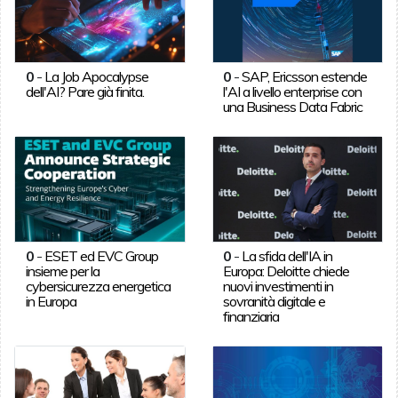
0
-
La Job Apocalypse
0
-
SAP, Ericsson estende
dell'AI? Pare già finita.
l'AI a livello enterprise con
una Business Data Fabric
0
-
ESET ed EVC Group
0
-
La sfida dell'IA in
insieme per la
Europa: Deloitte chiede
cybersicurezza energetica
nuovi investimenti in
in Europa
sovranità digitale e
finanziaria