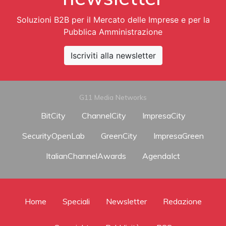
Soluzioni B2B per il Mercato delle Imprese e per la
Pubblica Amministrazione
Iscriviti alla newsletter
G11 Media Networks
BitCity
ChannelCity
ImpresaCity
SecurityOpenLab
GreenCity
ImpresaGreen
ItalianChannelAwards
AgendaIct
Home
Speciali
Newsletter
Redazione