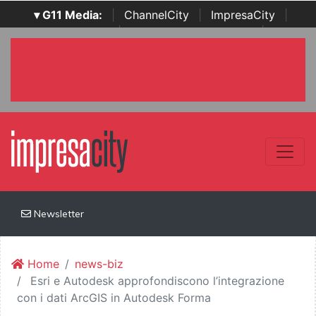
▾ G11 Media:
|
ChannelCity
|
ImpresaCity
|
SecurityOpenLab
|
Italian Channel Awards
|
Italian
Project Awards
|
Italian Security Awards
|
...
Newsletter
Home
news-biz
Esri e Autodesk approfondiscono l’integrazione
con i dati ArcGIS in Autodesk Forma