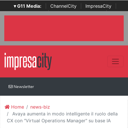
▾ G11 Media:
|
ChannelCity
|
ImpresaCity
|
SecurityOpenLab
|
Italian Channel Awards
|
Italian
Project Awards
|
Italian Security Awards
|
...
Newsletter
Home
news-biz
Avaya aumenta in modo intelligente il ruolo della
CX con "Virtual Operations Manager" su base IA