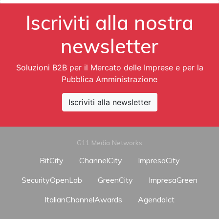
Iscriviti alla nostra
newsletter
Soluzioni B2B per il Mercato delle Imprese e per la
Pubblica Amministrazione
Iscriviti alla newsletter
G11 Media Networks
BitCity
ChannelCity
ImpresaCity
SecurityOpenLab
GreenCity
ImpresaGreen
ItalianChannelAwards
AgendaIct