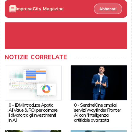
ImpresaCity Magazine
Abbonati
NOTIZIE CORRELATE
0
-
IBM introduce Apptio
0
-
SentinelOne amplia i
AI Value & ROI per colmare
servizi Wayfinder Frontier
il divario tra gli investimenti
AI con l'intelligenza
in AI
artificiale avanzata