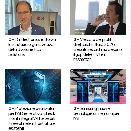
0
-
LG Electronics rafforza
0
-
Mercato dei profili
la struttura organizzativa
direttoriali in Italia 2026:
della divisione Eco
crescita record, ma pesano
Solutions
il gap delle PMI e il
mismatch
0
-
Protezione avanzata
0
-
Samsung: nuove
per l'AI Generativa: Check
tecnologie di memoria per
Point integra l'AI Network
l'AI
Firewall nelle infrastrutture
esistenti