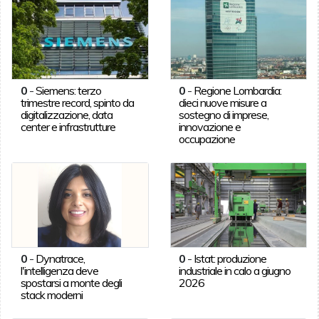
0
-
Siemens: terzo
0
-
Regione Lombardia:
trimestre record, spinto da
dieci nuove misure a
digitalizzazione, data
sostegno di imprese,
center e infrastrutture
innovazione e
occupazione
0
-
Dynatrace,
0
-
Istat: produzione
l'intelligenza deve
industriale in calo a giugno
spostarsi a monte degli
2026
stack moderni