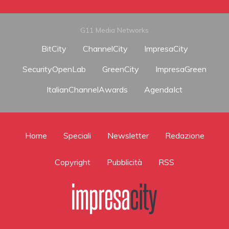
G11 Media Networks
BitCity
ChannelCity
ImpresaCity
SecurityOpenLab
GreenCity
ImpresaGreen
ItalianChannelAwards
AgendaIct
Home
Speciali
Newsletter
Redazione
Copyright
Pubblicità
RSS