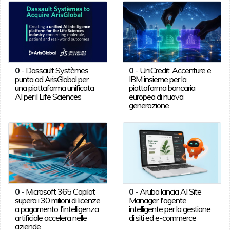
0
-
Dassault Systèmes
0
-
UniCredit, Accenture e
punta ad ArisGlobal per
IBM insieme per la
una piattaforma unificata
piattaforma bancaria
AI per il Life Sciences
europea di nuova
generazione
0
-
Microsoft 365 Copilot
0
-
Aruba lancia AI Site
supera i 30 milioni di licenze
Manager: l'agente
a pagamento: l'intelligenza
intelligente per la gestione
artificiale accelera nelle
di siti ed e-commerce
aziende