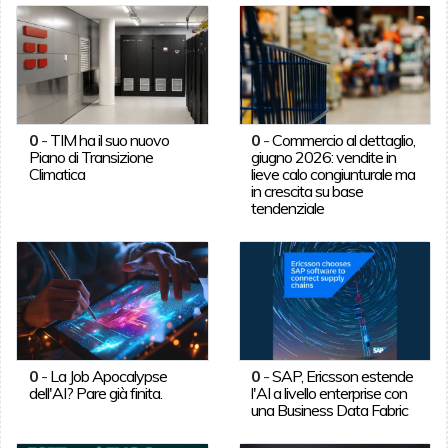
0
-
TIM ha il suo nuovo
0
-
Commercio al dettaglio,
Piano di Transizione
giugno 2026: vendite in
Climatica
lieve calo congiunturale ma
in crescita su base
tendenziale
0
-
La Job Apocalypse
0
-
SAP, Ericsson estende
dell'AI? Pare già finita.
l'AI a livello enterprise con
una Business Data Fabric