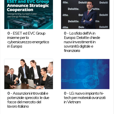
0
-
ESET ed EVC Group
0
-
La sfida dell'IA in
insieme per la
Europa: Deloitte chiede
cybersicurezza energetica
nuovi investimenti in
in Europa
sovranità digitale e
finanziaria
0
-
Assunzioni introvabili e
0
-
LG: nuovo impianto hi-
potenziale sprecato: le due
tech per materiali avanzati
facce del mercato del
in Vietnam
lavoro italiano