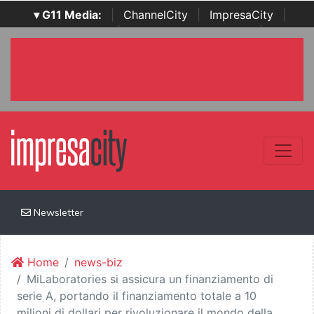
▾ G11 Media:
|
ChannelCity
|
ImpresaCity
|
SecurityOpenLab
|
Italian Channel Awards
|
Italian
Project Awards
|
Italian Security Awards
|
...
Newsletter
Home
news-biz
MiLaboratories si assicura un finanziamento di
serie A, portando il finanziamento totale a 10
milioni di dollari per rivoluzionare il mondo della