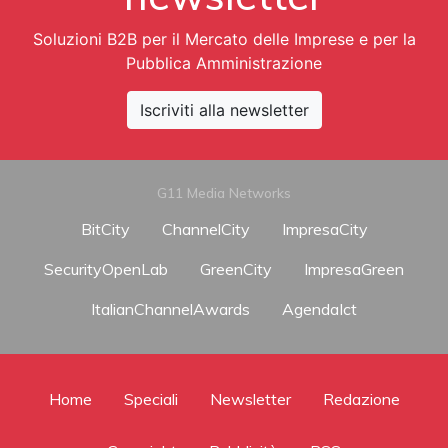
Soluzioni B2B per il Mercato delle Imprese e per la
Pubblica Amministrazione
Iscriviti alla newsletter
G11 Media Networks
BitCity
ChannelCity
ImpresaCity
SecurityOpenLab
GreenCity
ImpresaGreen
ItalianChannelAwards
AgendaIct
Home
Speciali
Newsletter
Redazione