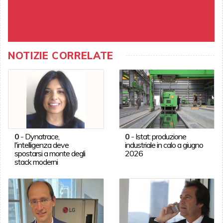
NOTIZIE CORRELATE
0
-
Dynatrace,
0
-
Istat: produzione
l'intelligenza deve
industriale in calo a giugno
spostarsi a monte degli
2026
stack moderni