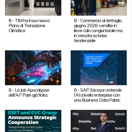
0
-
TIM ha il suo nuovo
0
-
Commercio al dettaglio,
Piano di Transizione
giugno 2026: vendite in
Climatica
lieve calo congiunturale ma
in crescita su base
tendenziale
0
-
La Job Apocalypse
0
-
SAP, Ericsson estende
dell'AI? Pare già finita.
l'AI a livello enterprise con
una Business Data Fabric