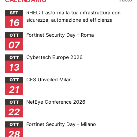
RHEL: trasforma la tua infrastruttura con
SET
sicurezza, automazione ed efficienza
16
Fortinet Security Day - Roma
OTT
07
Cybertech Europe 2026
OTT
13
CES Unveiled Milan
OTT
21
NetEye Conference 2026
OTT
22
Fortinet Security Day - Milano
OTT
28