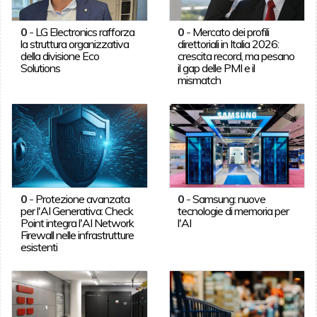
0
-
LG Electronics rafforza
0
-
Mercato dei profili
la struttura organizzativa
direttoriali in Italia 2026:
della divisione Eco
crescita record, ma pesano
Solutions
il gap delle PMI e il
mismatch
0
-
Protezione avanzata
0
-
Samsung: nuove
per l'AI Generativa: Check
tecnologie di memoria per
Point integra l'AI Network
l'AI
Firewall nelle infrastrutture
esistenti