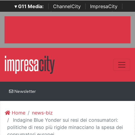
▾ G11 Media:
|
ChannelCity
|
ImpresaCity
|
SecurityOpenLab
|
Italian Channel Awards
|
Italian
Project Awards
|
Italian Security Awards
|
...
Newsletter
Home
news-biz
Indagine Blue Yonder sui resi dei consumatori:
politiche di reso più rigide minacciano la spesa dei
consumatori europei