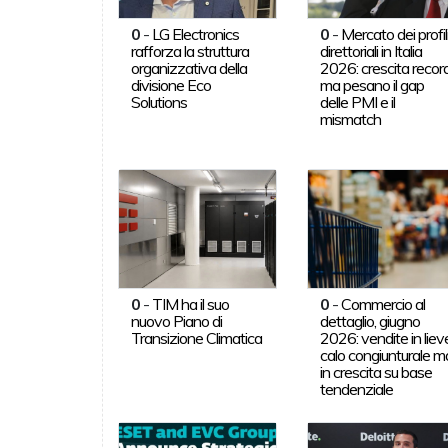
0
-
LG Electronics
0
-
Mercato dei profil
rafforza la struttura
direttoriali in Italia
organizzativa della
2026: crescita record
divisione Eco
ma pesano il gap
Solutions
delle PMI e il
mismatch
0
-
TIM ha il suo
0
-
Commercio al
nuovo Piano di
dettaglio, giugno
Transizione Climatica
2026: vendite in liev
calo congiunturale m
in crescita su base
tendenziale