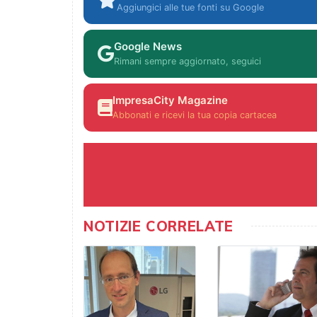
Aggiungici alle tue fonti su Google
Google News
Rimani sempre aggiornato, seguici
ImpresaCity Magazine
Abbonati e ricevi la tua copia cartacea
NOTIZIE CORRELATE