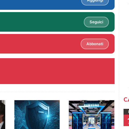
Aggiungi
Seguici
Abbonati
C