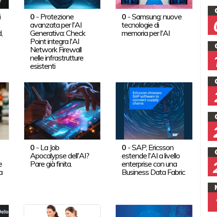
i
0
-
Protezione
0
-
Samsung: nuove
avanzata per l'AI
tecnologie di
,
Generativa: Check
memoria per l'AI
Point integra l'AI
Network Firewall
nelle infrastrutture
esistenti
0
-
La Job
0
-
SAP, Ericsson
Apocalypse dell'AI?
estende l'AI a livello
e
Pare già finita.
enterprise con una
a
Business Data Fabric