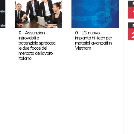
0
-
Assunzioni
0
-
LG: nuovo
introvabili e
impianto hi-tech per
potenziale sprecato:
materiali avanzati in
le due facce del
Vietnam
mercato del lavoro
italiano