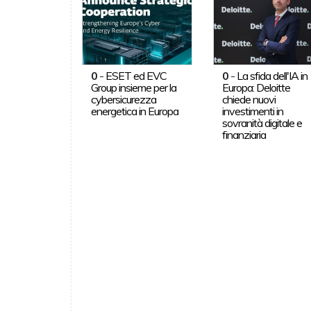
0
-
ESET ed EVC
0
-
La sfida dell'IA in
Group insieme per la
Europa: Deloitte
cybersicurezza
chiede nuovi
energetica in Europa
investimenti in
sovranità digitale e
finanziaria