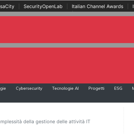
saCity
|
SecurityOpenLab
|
Italian Channel Awards
|
Awards
|
...
gie
Cybersecurity
Tecnologie AI
Progetti
ESG
plessità della gestione delle attività IT