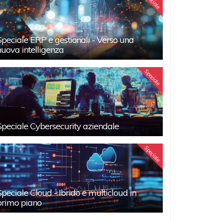
Speciale
Speciale ERP e gestionali - Verso una
nuova intelligenza
Speciale
Speciale Cybersecurity aziendale
Speciale
Speciale Cloud - Ibrido e multicloud in
primo piano