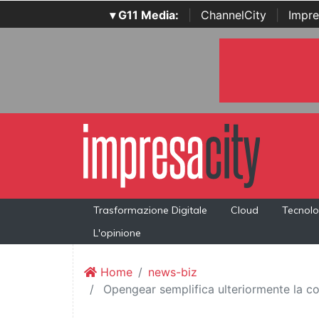
▾ G11 Media:
|
ChannelCity
|
Impre
Trasformazione Digitale
Cloud
Tecnolo
L'opinione
Home
news-biz
Opengear semplifica ulteriormente la com