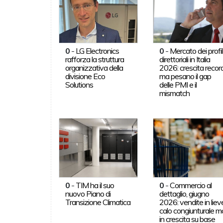
0
-
LG Electronics
0
-
Mercato dei profil
rafforza la struttura
direttoriali in Italia
organizzativa della
2026: crescita record
divisione Eco
ma pesano il gap
Solutions
delle PMI e il
mismatch
0
-
TIM ha il suo
0
-
Commercio al
nuovo Piano di
dettaglio, giugno
Transizione Climatica
2026: vendite in liev
calo congiunturale m
in crescita su base