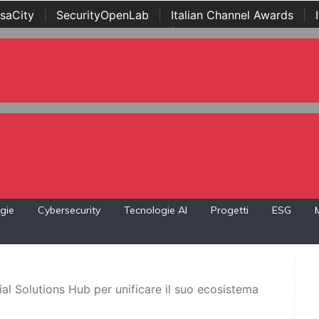
saCity
|
SecurityOpenLab
|
Italian Channel Awards
|
Awards
|
...
gie
Cybersecurity
Tecnologie AI
Progetti
ESG
al Solutions Hub per unificare il suo ecosistema