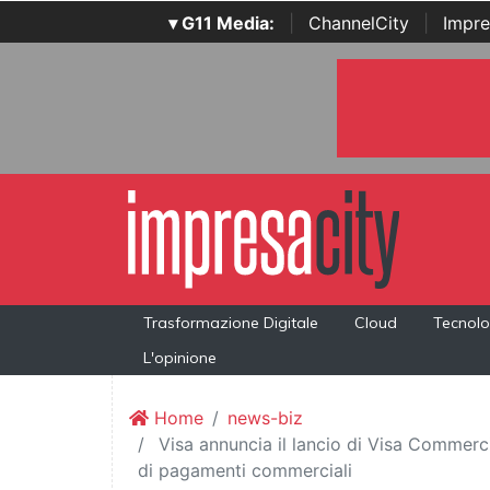
▾ G11 Media:
|
ChannelCity
|
Impre
Trasformazione Digitale
Cloud
Tecnolo
L'opinione
Home
news-biz
Visa annuncia il lancio di Visa Commerci
di pagamenti commerciali