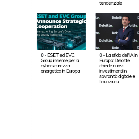
tendenziale
0
-
ESET ed EVC
0
-
La sfida dell'IA in
Group insieme per la
Europa: Deloitte
cybersicurezza
chiede nuovi
energetica in Europa
investimenti in
sovranità digitale e
finanziaria