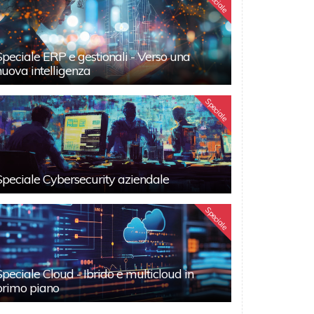
Speciale
Speciale ERP e gestionali - Verso una
nuova intelligenza
Speciale
Speciale Cybersecurity aziendale
Speciale
Speciale Cloud - Ibrido e multicloud in
primo piano