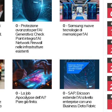
i
0
-
Protezione
0
-
Samsung: nuove
avanzata per l'AI
tecnologie di
,
Generativa: Check
memoria per l'AI
Point integra l'AI
Network Firewall
nelle infrastrutture
esistenti
0
-
La Job
0
-
SAP, Ericsson
Apocalypse dell'AI?
estende l'AI a livello
e
Pare già finita.
enterprise con una
a
Business Data Fabric