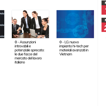
0
-
Assunzioni
0
-
LG: nuovo
introvabili e
impianto hi-tech per
potenziale sprecato:
materiali avanzati in
le due facce del
Vietnam
mercato del lavoro
italiano