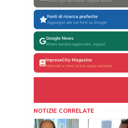
Ricevi ogni settimana i migliori articoli
Fonti di ricerca preferite
Aggiungici alle tue fonti su Google
Google News
Rimani sempre aggiornato, seguici
ImpresaCity Magazine
Abbonati e ricevi la tua copia cartacea
NOTIZIE CORRELATE