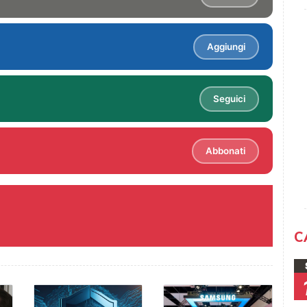
Aggiungi
Seguici
Abbonati
C