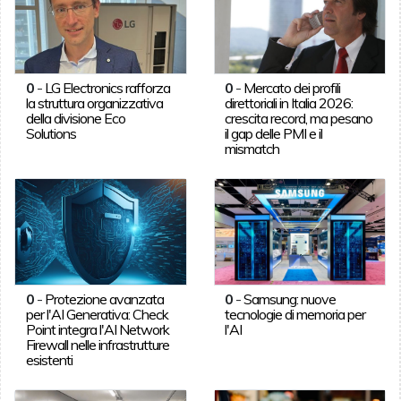
0
-
LG Electronics rafforza
0
-
Mercato dei profili
la struttura organizzativa
direttoriali in Italia 2026:
della divisione Eco
crescita record, ma pesano
Solutions
il gap delle PMI e il
mismatch
0
-
Protezione avanzata
0
-
Samsung: nuove
per l'AI Generativa: Check
tecnologie di memoria per
Point integra l'AI Network
l'AI
Firewall nelle infrastrutture
esistenti