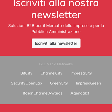
Iscriviti alla nostra
newsletter
Soluzioni B2B per il Mercato delle Imprese e per la
Pubblica Amministrazione
Iscriviti alla newsletter
G11 Media Networks
BitCity
ChannelCity
ImpresaCity
SecurityOpenLab
GreenCity
ImpresaGreen
ItalianChannelAwards
AgendaIct