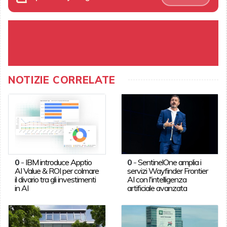
NOTIZIE CORRELATE
0
-
IBM introduce Apptio
0
-
SentinelOne amplia i
AI Value & ROI per colmare
servizi Wayfinder Frontier
il divario tra gli investimenti
AI con l'intelligenza
in AI
artificiale avanzata