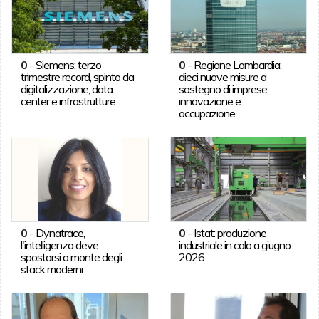
0
-
Siemens: terzo
0
-
Regione Lombardia:
trimestre record, spinto da
dieci nuove misure a
digitalizzazione, data
sostegno di imprese,
center e infrastrutture
innovazione e
occupazione
0
-
Dynatrace,
0
-
Istat: produzione
l'intelligenza deve
industriale in calo a giugno
spostarsi a monte degli
2026
stack moderni