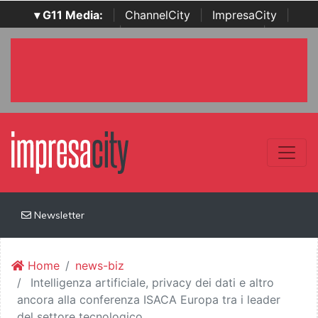
▾ G11 Media:
|
ChannelCity
|
ImpresaCity
|
SecurityOpenLab
|
Italian Channel Awards
|
Italian
Project Awards
|
Italian Security Awards
|
...
Newsletter
Home
news-biz
Intelligenza artificiale, privacy dei dati e altro
ancora alla conferenza ISACA Europa tra i leader
del settore tecnologico