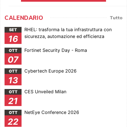
CALENDARIO
Tutto
RHEL: trasforma la tua infrastruttura con
SET
sicurezza, automazione ed efficienza
16
Fortinet Security Day - Roma
OTT
07
Cybertech Europe 2026
OTT
13
CES Unveiled Milan
OTT
21
NetEye Conference 2026
OTT
22