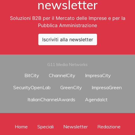
newsletter
Soluzioni B2B per il Mercato delle Imprese e per la
Pubblica Amministrazione
Iscriviti alla newsletter
G11 Media Networks
BitCity
ChannelCity
ImpresaCity
SecurityOpenLab
GreenCity
ImpresaGreen
ItalianChannelAwards
AgendaIct
Home
Speciali
Newsletter
Redazione