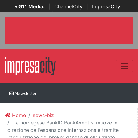
▾ G11 Media:
|
ChannelCity
|
ImpresaCity
|
SecurityOpenLab
|
Italian Channel Awards
|
Italian
Project Awards
|
Italian Security Awards
|
...
Newsletter
Home
news-biz
La norvegese BankID BankAxept si muove in
direzione dell'espansione internazionale tramite
l'acquisizione del broker danese di eID Criipto