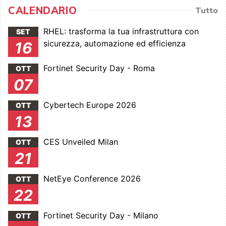
CALENDARIO
Tutto
RHEL: trasforma la tua infrastruttura con
SET
sicurezza, automazione ed efficienza
16
Fortinet Security Day - Roma
OTT
07
Cybertech Europe 2026
OTT
13
CES Unveiled Milan
OTT
21
NetEye Conference 2026
OTT
22
Fortinet Security Day - Milano
OTT