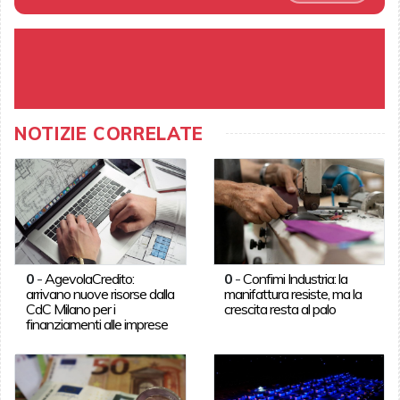
NOTIZIE CORRELATE
0
-
AgevolaCredito:
0
-
Confimi Industria: la
arrivano nuove risorse dalla
manifattura resiste, ma la
CdC Milano per i
crescita resta al palo
finanziamenti alle imprese