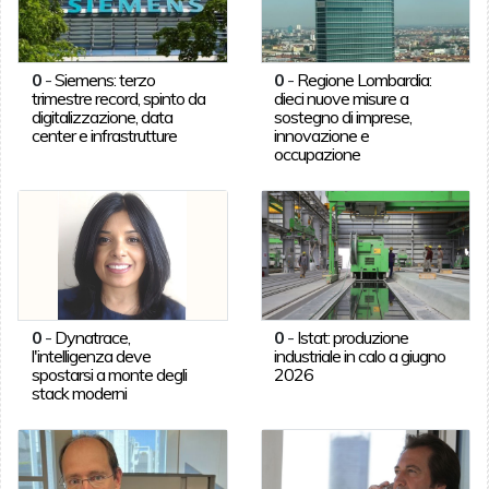
0
-
Siemens: terzo
0
-
Regione Lombardia:
trimestre record, spinto da
dieci nuove misure a
digitalizzazione, data
sostegno di imprese,
center e infrastrutture
innovazione e
occupazione
0
-
Dynatrace,
0
-
Istat: produzione
l'intelligenza deve
industriale in calo a giugno
spostarsi a monte degli
2026
stack moderni