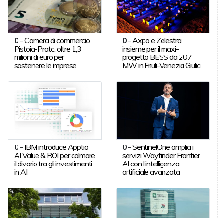
0
-
Camera di commercio
0
-
Axpo e Zelestra
Pistoia-Prato: oltre 1,3
insieme per il maxi-
milioni di euro per
progetto BESS da 207
sostenere le imprese
MW in Friuli-Venezia Giulia
0
-
IBM introduce Apptio
0
-
SentinelOne amplia i
AI Value & ROI per colmare
servizi Wayfinder Frontier
il divario tra gli investimenti
AI con l'intelligenza
in AI
artificiale avanzata