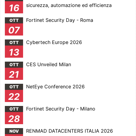
sicurezza, automazione ed efficienza
16
Fortinet Security Day - Roma
OTT
07
Cybertech Europe 2026
OTT
13
CES Unveiled Milan
OTT
21
NetEye Conference 2026
OTT
22
Fortinet Security Day - Milano
OTT
28
RENMAD DATACENTERS ITALIA 2026
NOV