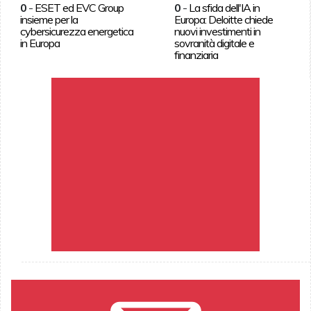
0
-
ESET ed EVC Group
0
-
La sfida dell'IA in
insieme per la
Europa: Deloitte chiede
cybersicurezza energetica
nuovi investimenti in
in Europa
sovranità digitale e
finanziaria