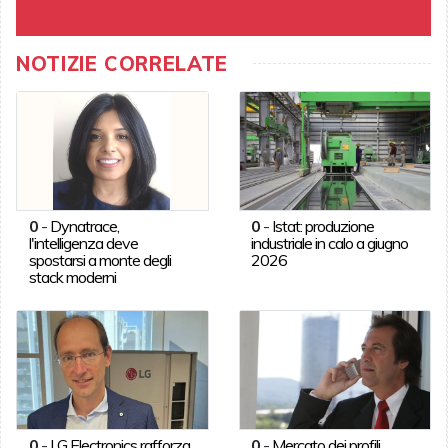
NOTIZIE CORRELATE
0
-
Dynatrace,
0
-
Istat: produzione
l'intelligenza deve
industriale in calo a giugno
spostarsi a monte degli
2026
stack moderni
0
-
LG Electronics rafforza
0
-
Mercato dei profili