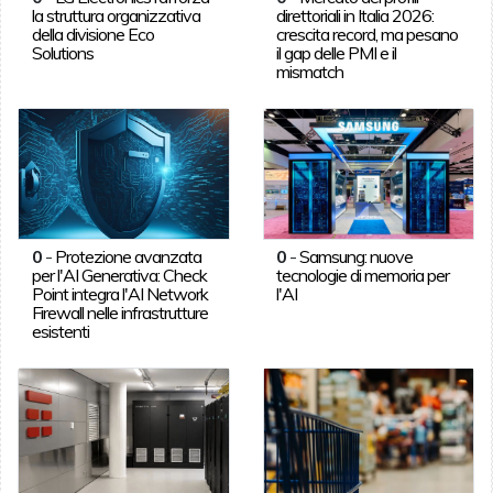
la struttura organizzativa
direttoriali in Italia 2026:
della divisione Eco
crescita record, ma pesano
Solutions
il gap delle PMI e il
mismatch
0
-
Protezione avanzata
0
-
Samsung: nuove
per l'AI Generativa: Check
tecnologie di memoria per
Point integra l'AI Network
l'AI
Firewall nelle infrastrutture
esistenti