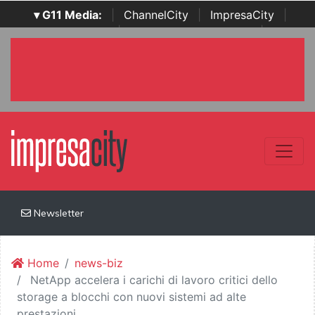
▾ G11 Media:
|
ChannelCity
|
ImpresaCity
|
SecurityOpenLab
|
Italian Channel Awards
|
Italian
Project Awards
|
Italian Security Awards
|
...
Newsletter
Home
news-biz
NetApp accelera i carichi di lavoro critici dello
storage a blocchi con nuovi sistemi ad alte
prestazioni