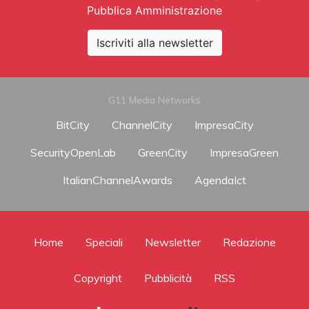
Pubblica Amministrazione
Iscriviti alla newsletter
G11 Media Networks
BitCity
ChannelCity
ImpresaCity
SecurityOpenLab
GreenCity
ImpresaGreen
ItalianChannelAwards
AgendaIct
Home
Speciali
Newsletter
Redazione
Copyright
Pubblicità
RSS