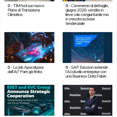
0
-
TIM ha il suo nuovo
0
-
Commercio al dettaglio,
Piano di Transizione
giugno 2026: vendite in
Climatica
lieve calo congiunturale ma
in crescita su base
tendenziale
0
-
La Job Apocalypse
0
-
SAP, Ericsson estende
dell'AI? Pare già finita.
l'AI a livello enterprise con
una Business Data Fabric