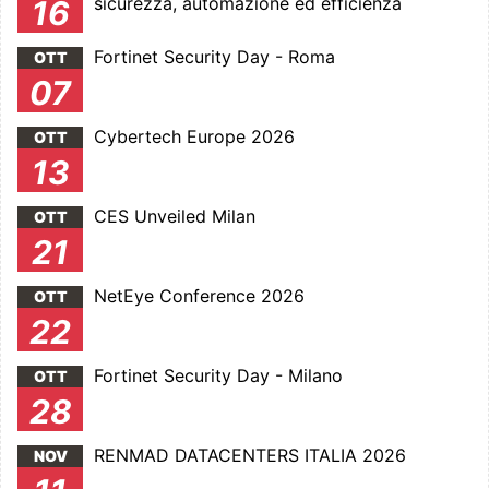
sicurezza, automazione ed efficienza
16
Fortinet Security Day - Roma
OTT
07
Cybertech Europe 2026
OTT
13
CES Unveiled Milan
OTT
21
NetEye Conference 2026
OTT
22
Fortinet Security Day - Milano
OTT
28
RENMAD DATACENTERS ITALIA 2026
NOV