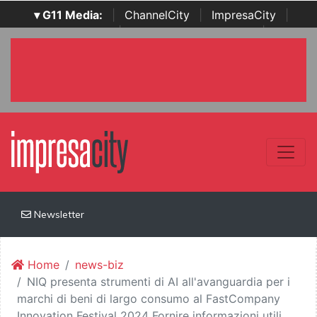
▾ G11 Media:
|
ChannelCity
|
ImpresaCity
|
SecurityOpenLab
|
Italian Channel Awards
|
Italian
Project Awards
|
Italian Security Awards
|
...
Newsletter
Home
news-biz
NIQ presenta strumenti di AI all'avanguardia per i
marchi di beni di largo consumo al FastCompany
Innovation Festival 2024 Fornire informazioni utili