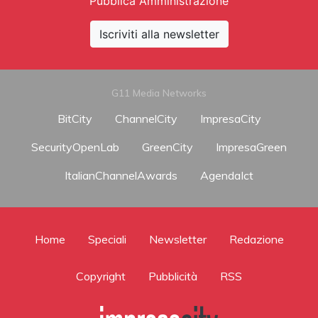
Pubblica Amministrazione
Iscriviti alla newsletter
G11 Media Networks
BitCity
ChannelCity
ImpresaCity
SecurityOpenLab
GreenCity
ImpresaGreen
ItalianChannelAwards
AgendaIct
Home
Speciali
Newsletter
Redazione
Copyright
Pubblicità
RSS