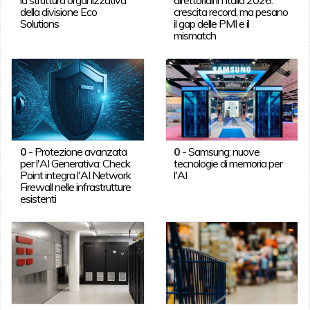
della divisione Eco
crescita record, ma pesano
Solutions
il gap delle PMI e il
mismatch
0
-
Protezione avanzata
0
-
Samsung: nuove
per l'AI Generativa: Check
tecnologie di memoria per
Point integra l'AI Network
l'AI
Firewall nelle infrastrutture
esistenti