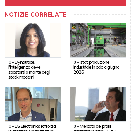
NOTIZIE CORRELATE
0
-
Dynatrace,
0
-
Istat: produzione
l'intelligenza deve
industriale in calo a giugno
spostarsi a monte degli
2026
stack moderni
0
-
LG Electronics rafforza
0
-
Mercato dei profili
la struttura organizzativa
direttoriali in Italia 2026: