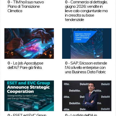
0
-
TIM ha il suo nuovo
0
-
Commercio al dettaglio,
Piano di Transizione
giugno 2026: vendite in
Climatica
lieve calo congiunturale ma
in crescita su base
tendenziale
0
-
La Job Apocalypse
0
-
SAP, Ericsson estende
dell'AI? Pare già finita.
l'AI a livello enterprise con
una Business Data Fabric
0
-
ESET ed EVC Group
0
-
La sfida dell'IA in