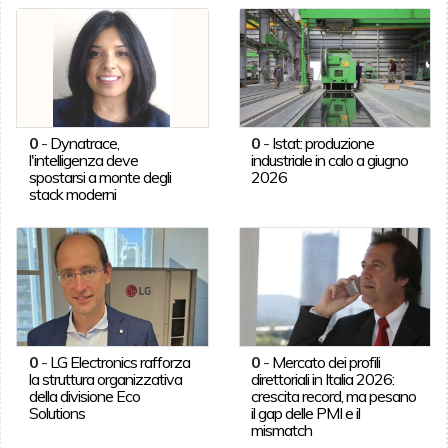
0
-
Dynatrace,
0
-
Istat: produzione
l'intelligenza deve
industriale in calo a giugno
spostarsi a monte degli
2026
stack moderni
0
-
LG Electronics rafforza
0
-
Mercato dei profili
la struttura organizzativa
direttoriali in Italia 2026:
della divisione Eco
crescita record, ma pesano
Solutions
il gap delle PMI e il
mismatch