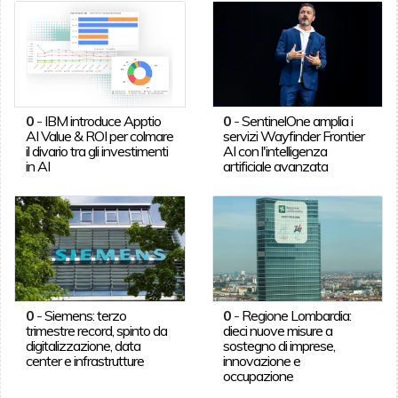
0
-
IBM introduce Apptio
0
-
SentinelOne amplia i
AI Value & ROI per colmare
servizi Wayfinder Frontier
il divario tra gli investimenti
AI con l'intelligenza
in AI
artificiale avanzata
0
-
Siemens: terzo
0
-
Regione Lombardia:
trimestre record, spinto da
dieci nuove misure a
digitalizzazione, data
sostegno di imprese,
center e infrastrutture
innovazione e
occupazione