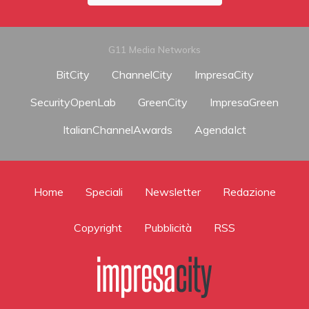
G11 Media Networks
BitCity
ChannelCity
ImpresaCity
SecurityOpenLab
GreenCity
ImpresaGreen
ItalianChannelAwards
AgendaIct
Home
Speciali
Newsletter
Redazione
Copyright
Pubblicità
RSS