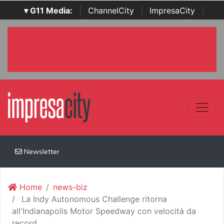
▾ G11 Media:
|
ChannelCity
|
ImpresaCity
|
SecurityOpenLab
|
Italian Channel Awards
|
Italian
Project Awards
|
Italian Security Awards
|
...
Newsletter
Home
news-biz
La Indy Autonomous Challenge ritorna
all'Indianapolis Motor Speedway con velocità da
record