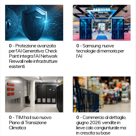
0
-
Protezione avanzata
0
-
Samsung: nuove
per l'AI Generativa: Check
tecnologie di memoria per
Point integra l'AI Network
l'AI
Firewall nelle infrastrutture
esistenti
0
-
TIM ha il suo nuovo
0
-
Commercio al dettaglio,
Piano di Transizione
giugno 2026: vendite in
Climatica
lieve calo congiunturale ma
in crescita su base