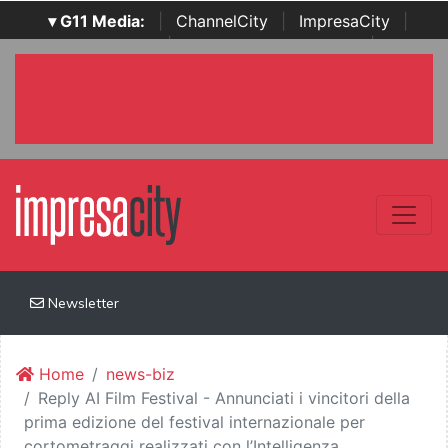
▾ G11 Media:
|
ChannelCity
|
ImpresaCity
|
SecurityOpenLab
|
Italian Channel Awards
|
Italian
Project Awards
|
Italian Security Awards
|
...
Newsletter
Home
news-biz
Reply AI Film Festival - Annunciati i vincitori della
prima edizione del festival internazionale per
cortometraggi realizzati con l’Intelligenza