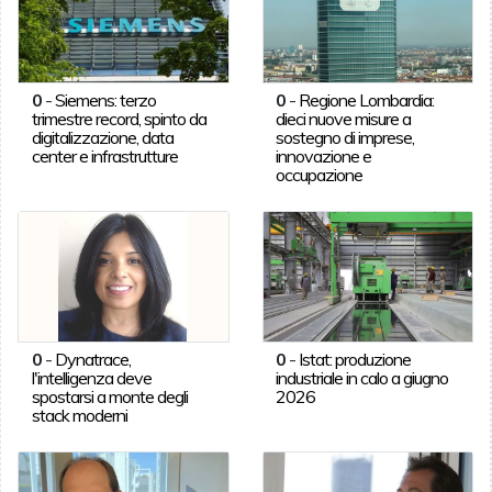
0
-
Siemens: terzo
0
-
Regione Lombardia:
trimestre record, spinto da
dieci nuove misure a
digitalizzazione, data
sostegno di imprese,
center e infrastrutture
innovazione e
occupazione
0
-
Dynatrace,
0
-
Istat: produzione
l'intelligenza deve
industriale in calo a giugno
spostarsi a monte degli
2026
stack moderni