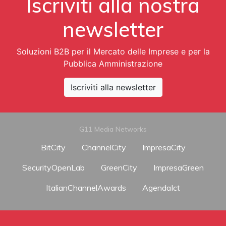
Iscriviti alla nostra
newsletter
Soluzioni B2B per il Mercato delle Imprese e per la
Pubblica Amministrazione
Iscriviti alla newsletter
G11 Media Networks
BitCity
ChannelCity
ImpresaCity
SecurityOpenLab
GreenCity
ImpresaGreen
ItalianChannelAwards
AgendaIct