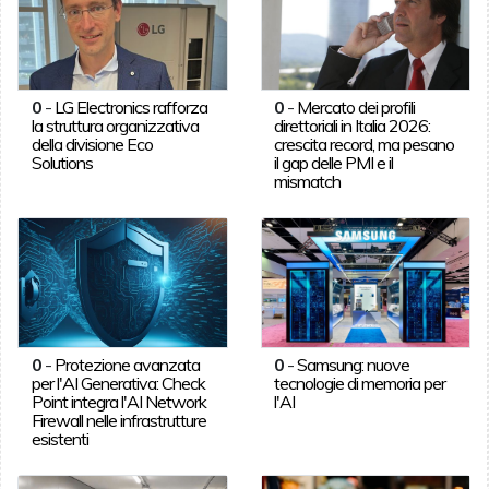
0
-
LG Electronics rafforza
0
-
Mercato dei profili
la struttura organizzativa
direttoriali in Italia 2026:
della divisione Eco
crescita record, ma pesano
Solutions
il gap delle PMI e il
mismatch
0
-
Protezione avanzata
0
-
Samsung: nuove
per l'AI Generativa: Check
tecnologie di memoria per
Point integra l'AI Network
l'AI
Firewall nelle infrastrutture
esistenti