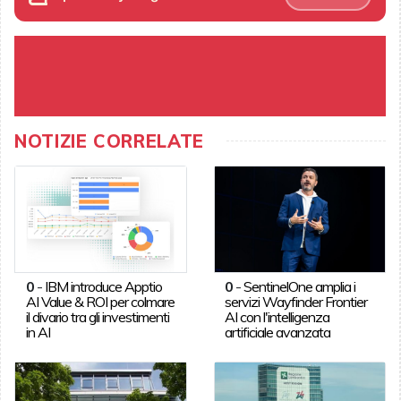
NOTIZIE CORRELATE
0
-
IBM introduce Apptio
0
-
SentinelOne amplia i
AI Value & ROI per colmare
servizi Wayfinder Frontier
il divario tra gli investimenti
AI con l'intelligenza
in AI
artificiale avanzata