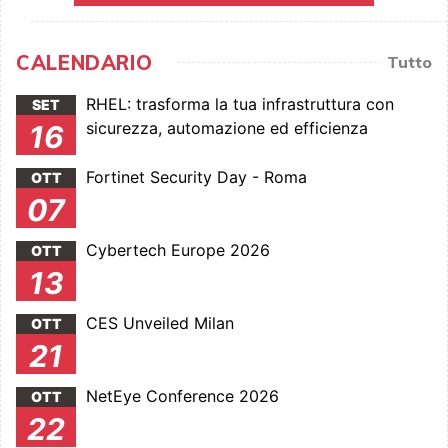
CALENDARIO
Tutto
RHEL: trasforma la tua infrastruttura con
SET
sicurezza, automazione ed efficienza
16
Fortinet Security Day - Roma
OTT
07
Cybertech Europe 2026
OTT
13
CES Unveiled Milan
OTT
21
NetEye Conference 2026
OTT
22