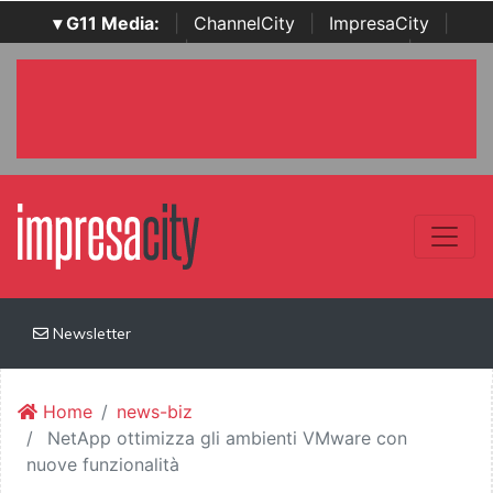
▾ G11 Media:
|
ChannelCity
|
ImpresaCity
|
SecurityOpenLab
|
Italian Channel Awards
|
Italian
Project Awards
|
Italian Security Awards
|
...
Newsletter
Home
news-biz
NetApp ottimizza gli ambienti VMware con
nuove funzionalità