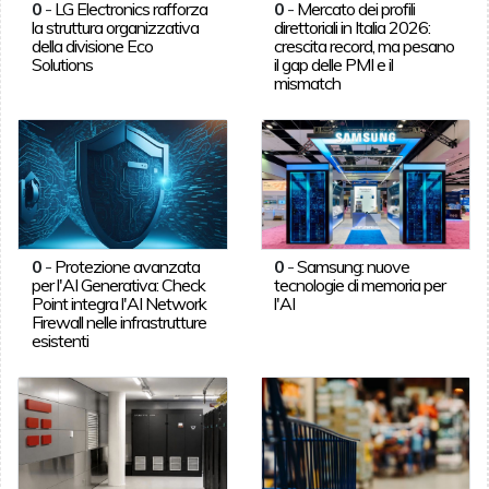
0
-
LG Electronics rafforza
0
-
Mercato dei profili
la struttura organizzativa
direttoriali in Italia 2026:
della divisione Eco
crescita record, ma pesano
Solutions
il gap delle PMI e il
mismatch
0
-
Protezione avanzata
0
-
Samsung: nuove
per l'AI Generativa: Check
tecnologie di memoria per
Point integra l'AI Network
l'AI
Firewall nelle infrastrutture
esistenti