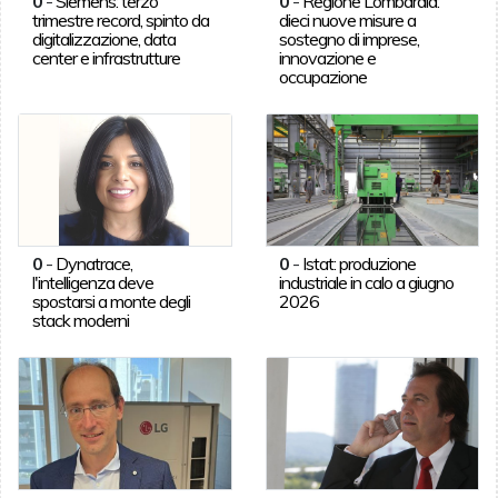
0
-
Siemens: terzo
0
-
Regione Lombardia:
trimestre record, spinto da
dieci nuove misure a
digitalizzazione, data
sostegno di imprese,
center e infrastrutture
innovazione e
occupazione
0
-
Dynatrace,
0
-
Istat: produzione
l'intelligenza deve
industriale in calo a giugno
spostarsi a monte degli
2026
stack moderni