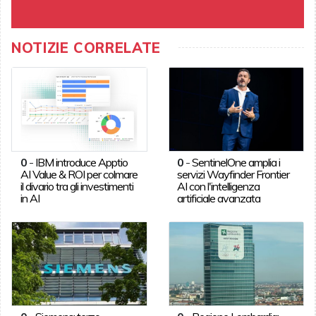
NOTIZIE CORRELATE
0
-
IBM introduce Apptio
0
-
SentinelOne amplia i
AI Value & ROI per colmare
servizi Wayfinder Frontier
il divario tra gli investimenti
AI con l'intelligenza
in AI
artificiale avanzata