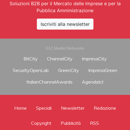
Soluzioni B2B per il Mercato delle Imprese e per la
Pubblica Amministrazione
Iscriviti alla newsletter
G11 Media Networks
BitCity
ChannelCity
ImpresaCity
SecurityOpenLab
GreenCity
ImpresaGreen
ItalianChannelAwards
AgendaIct
Home
Speciali
Newsletter
Redazione
Copyright
Pubblicità
RSS