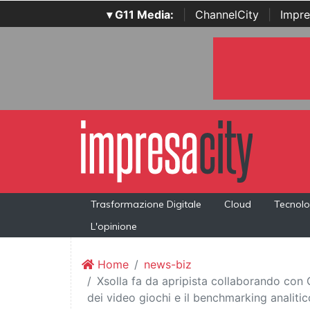
▾ G11 Media:
|
ChannelCity
|
Impre
Trasformazione Digitale
Cloud
Tecnolo
L'opinione
Home
news-biz
Xsolla fa da apripista collaborando con
dei video giochi e il benchmarking analitic