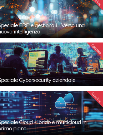
Speciale
Speciale ERP e gestionali - Verso una
nuova intelligenza
Speciale
Speciale Cybersecurity aziendale
Speciale
Speciale Cloud - Ibrido e multicloud in
primo piano