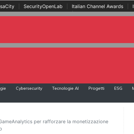
saCity
|
SecurityOpenLab
|
Italian Channel Awards
|
Awards
|
...
gie
Cybersecurity
Tecnologie AI
Progetti
ESG
 GameAnalytics per rafforzare la monetizzazione
o