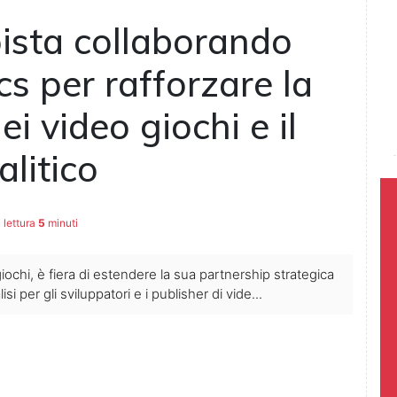
pista collaborando
s per rafforzare la
i video giochi e il
litico
 lettura
5
minuti
ochi, è fiera di estendere la sua partnership strategica
si per gli sviluppatori e i publisher di vide...