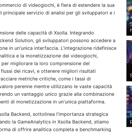
mmercio di videogiochi, è fiera di estendere la sua
principale servizio di analisi per gli sviluppatori e i
nsione delle capacità di Xsolla. Integrando
ckend Solution, gli sviluppatori possono accedere a
ne in un'unica interfaccia. L'integrazione ridefinisce
analitica e la monetizzazione dei videogiochi,
per migliorare la loro comprensione del
ussi dei ricavi, e ottenere migliori risultati
acciare metriche critiche, come i tassi di
l valore perenne mentre utilizzano le vaste capacità
ffrendo un vantaggio unico grazie alla combinazione
menti di monetizzazione in un'unica piattaforma.
olla Backend, sottolinea l'importanza strategica
orando la GameAnalytics in Xsolla Backend, stiamo
forma di offrire analitica completa e benchmarking