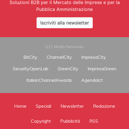
Soluzioni B2B per il Mercato delle Imprese e per la
Pubblica Amministrazione
Iscriviti alla newsletter
G11 Media Networks
BitCity
ChannelCity
ImpresaCity
SecurityOpenLab
GreenCity
ImpresaGreen
ItalianChannelAwards
AgendaIct
Home
Speciali
Newsletter
Redazione
Copyright
Pubblicità
RSS