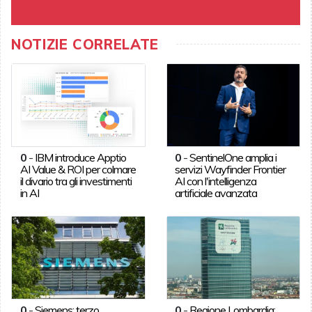
NOTIZIE CORRELATE
0
-
IBM introduce Apptio
0
-
SentinelOne amplia i
AI Value & ROI per colmare
servizi Wayfinder Frontier
il divario tra gli investimenti
AI con l'intelligenza
in AI
artificiale avanzata
0
-
Siemens: terzo
0
-
Regione Lombardia: