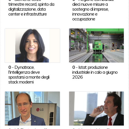
trimestre record, spinto da
dieci nuove misure a
digitalizzazione, data
sostegno di imprese,
center e infrastrutture
innovazione e
occupazione
0
-
Dynatrace,
0
-
Istat: produzione
l'intelligenza deve
industriale in calo a giugno
spostarsi a monte degli
2026
stack moderni