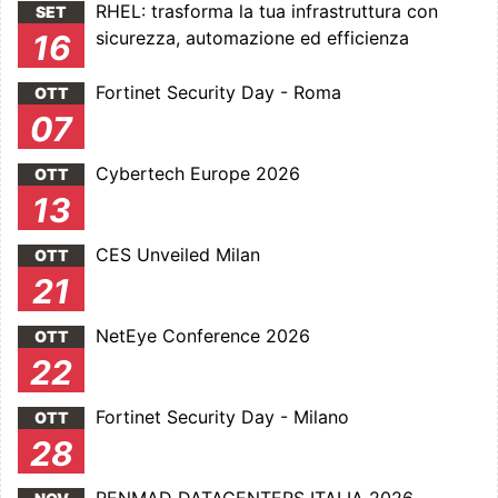
RHEL: trasforma la tua infrastruttura con
SET
sicurezza, automazione ed efficienza
16
Fortinet Security Day - Roma
OTT
07
Cybertech Europe 2026
OTT
13
CES Unveiled Milan
OTT
21
NetEye Conference 2026
OTT
22
Fortinet Security Day - Milano
OTT
28