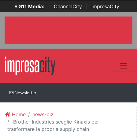
▾ G11 Media:
|
ChannelCity
|
ImpresaCity
|
SecurityOpenLab
|
Italian Channel Awards
|
Italian
Project Awards
|
Italian Security Awards
|
...
Newsletter
Home
news-biz
Brother Industries sceglie Kinaxis per
trasformare la propria supply chain