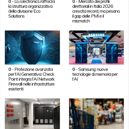
0
-
LG Electronics rafforza
0
-
Mercato dei profili
la struttura organizzativa
direttoriali in Italia 2026:
della divisione Eco
crescita record, ma pesano
Solutions
il gap delle PMI e il
mismatch
0
-
Protezione avanzata
0
-
Samsung: nuove
per l'AI Generativa: Check
tecnologie di memoria per
Point integra l'AI Network
l'AI
Firewall nelle infrastrutture
esistenti