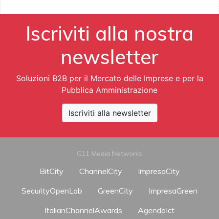
Iscriviti alla nostra
newsletter
Soluzioni B2B per il Mercato delle Imprese e per la
Pubblica Amministrazione
Iscriviti alla newsletter
G11 Media Networks
BitCity
ChannelCity
ImpresaCity
SecurityOpenLab
GreenCity
ImpresaGreen
ItalianChannelAwards
AgendaIct