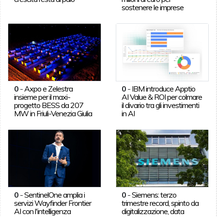
sostenere le imprese
0
-
Axpo e Zelestra
0
-
IBM introduce Apptio
insieme per il maxi-
AI Value & ROI per colmare
progetto BESS da 207
il divario tra gli investimenti
MW in Friuli-Venezia Giulia
in AI
0
-
SentinelOne amplia i
0
-
Siemens: terzo
servizi Wayfinder Frontier
trimestre record, spinto da
AI con l'intelligenza
digitalizzazione, data