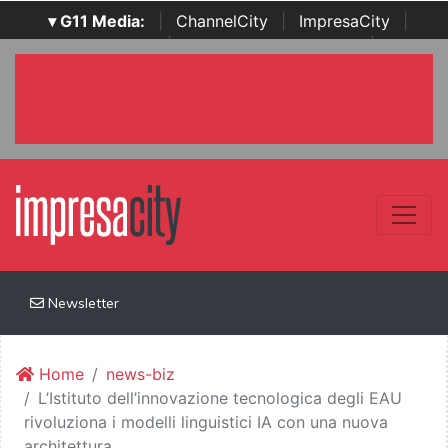
▾ G11 Media:
|
ChannelCity
|
ImpresaCity
|
SecurityOpenLab
|
Italian Channel Awards
|
Italian
Project Awards
|
Italian Security Awards
|
...
Newsletter
Home
news-biz
L’Istituto dell’innovazione tecnologica degli EAU
rivoluziona i modelli linguistici IA con una nuova
architettura