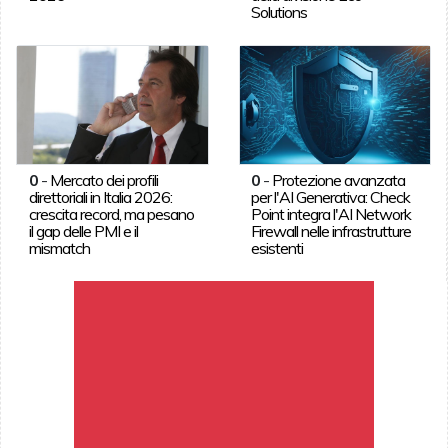
Solutions
0
-
Mercato dei profili
0
-
Protezione avanzata
direttoriali in Italia 2026:
per l'AI Generativa: Check
crescita record, ma pesano
Point integra l'AI Network
il gap delle PMI e il
Firewall nelle infrastrutture
mismatch
esistenti