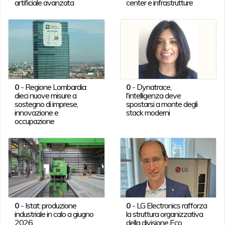
artificiale avanzata
center e infrastrutture
0
-
Regione Lombardia:
0
-
Dynatrace,
dieci nuove misure a
l'intelligenza deve
sostegno di imprese,
spostarsi a monte degli
innovazione e
stack moderni
occupazione
0
-
Istat: produzione
0
-
LG Electronics rafforza
industriale in calo a giugno
la struttura organizzativa
2026
della divisione Eco