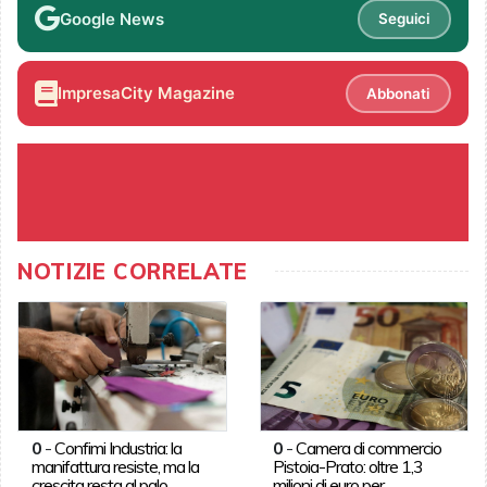
Google News
Seguici
ImpresaCity Magazine
Abbonati
NOTIZIE CORRELATE
0
-
Confimi Industria: la
0
-
Camera di commercio
manifattura resiste, ma la
Pistoia-Prato: oltre 1,3
crescita resta al palo
milioni di euro per