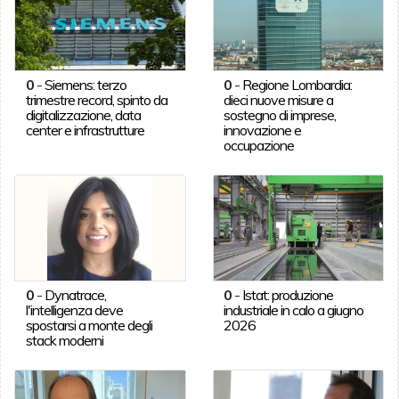
0
-
Siemens: terzo
0
-
Regione Lombardia:
trimestre record, spinto da
dieci nuove misure a
digitalizzazione, data
sostegno di imprese,
center e infrastrutture
innovazione e
occupazione
0
-
Dynatrace,
0
-
Istat: produzione
l'intelligenza deve
industriale in calo a giugno
spostarsi a monte degli
2026
stack moderni