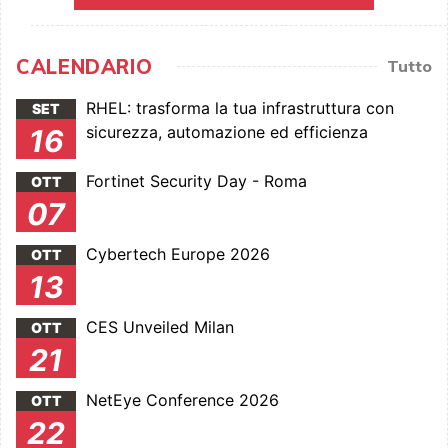
CALENDARIO
Tutto
RHEL: trasforma la tua infrastruttura con
SET
sicurezza, automazione ed efficienza
16
Fortinet Security Day - Roma
OTT
07
Cybertech Europe 2026
OTT
13
CES Unveiled Milan
OTT
21
NetEye Conference 2026
OTT
22