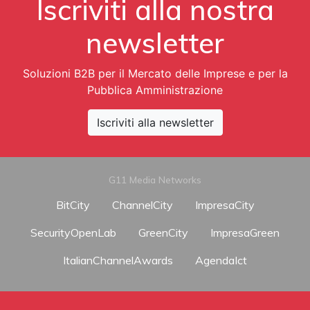
Iscriviti alla nostra
newsletter
Soluzioni B2B per il Mercato delle Imprese e per la
Pubblica Amministrazione
Iscriviti alla newsletter
G11 Media Networks
BitCity
ChannelCity
ImpresaCity
SecurityOpenLab
GreenCity
ImpresaGreen
ItalianChannelAwards
AgendaIct