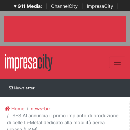
▾ G11 Media:
|
ChannelCity
|
ImpresaCity
|
SecurityOpenLab
|
Italian Channel Awards
|
Italian
Project Awards
|
Italian Security Awards
|
...
Newsletter
Home
news-biz
SES AI annuncia il primo impianto di produzione
di celle Li-Metal dedicato alla mobilità aerea
urbana (UAM)