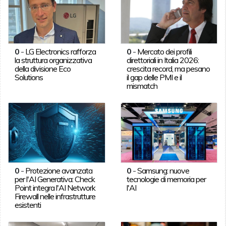
0
-
LG Electronics rafforza
0
-
Mercato dei profili
la struttura organizzativa
direttoriali in Italia 2026:
della divisione Eco
crescita record, ma pesano
Solutions
il gap delle PMI e il
mismatch
0
-
Protezione avanzata
0
-
Samsung: nuove
per l'AI Generativa: Check
tecnologie di memoria per
Point integra l'AI Network
l'AI
Firewall nelle infrastrutture
esistenti