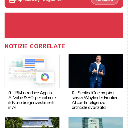
NOTIZIE CORRELATE
0
-
IBM introduce Apptio
0
-
SentinelOne amplia i
AI Value & ROI per colmare
servizi Wayfinder Frontier
il divario tra gli investimenti
AI con l'intelligenza
in AI
artificiale avanzata