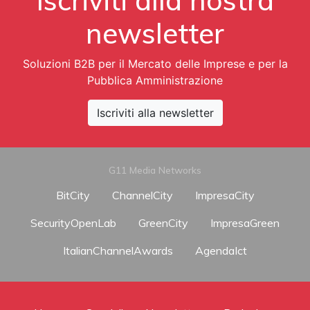
newsletter
Soluzioni B2B per il Mercato delle Imprese e per la
Pubblica Amministrazione
Iscriviti alla newsletter
G11 Media Networks
BitCity
ChannelCity
ImpresaCity
SecurityOpenLab
GreenCity
ImpresaGreen
ItalianChannelAwards
AgendaIct