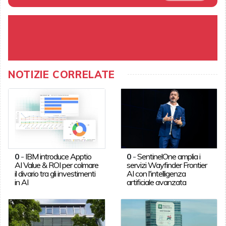
NOTIZIE CORRELATE
0
-
IBM introduce Apptio
0
-
SentinelOne amplia i
AI Value & ROI per colmare
servizi Wayfinder Frontier
il divario tra gli investimenti
AI con l'intelligenza
in AI
artificiale avanzata