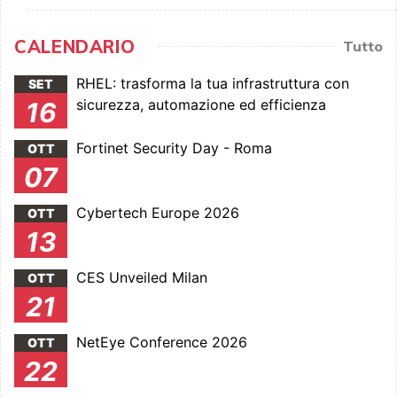
CALENDARIO
Tutto
RHEL: trasforma la tua infrastruttura con
SET
sicurezza, automazione ed efficienza
16
Fortinet Security Day - Roma
OTT
07
Cybertech Europe 2026
OTT
13
CES Unveiled Milan
OTT
21
NetEye Conference 2026
OTT
22