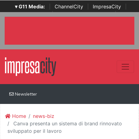
▾ G11 Media:
|
ChannelCity
|
ImpresaCity
|
SecurityOpenLab
|
Italian Channel Awards
|
Italian
Project Awards
|
Italian Security Awards
|
...
Newsletter
Home
news-biz
Canva presenta un sistema di brand rinnovato
sviluppato per il lavoro