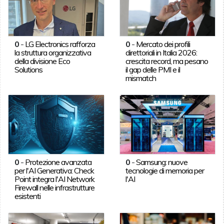
0
-
LG Electronics rafforza
0
-
Mercato dei profili
la struttura organizzativa
direttoriali in Italia 2026:
della divisione Eco
crescita record, ma pesano
Solutions
il gap delle PMI e il
mismatch
0
-
Protezione avanzata
0
-
Samsung: nuove
per l'AI Generativa: Check
tecnologie di memoria per
Point integra l'AI Network
l'AI
Firewall nelle infrastrutture
esistenti