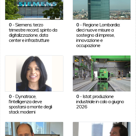
0
-
Siemens: terzo
0
-
Regione Lombardia:
trimestre record, spinto da
dieci nuove misure a
digitalizzazione, data
sostegno di imprese,
center e infrastrutture
innovazione e
occupazione
0
-
Dynatrace,
0
-
Istat: produzione
l'intelligenza deve
industriale in calo a giugno
spostarsi a monte degli
2026
stack moderni