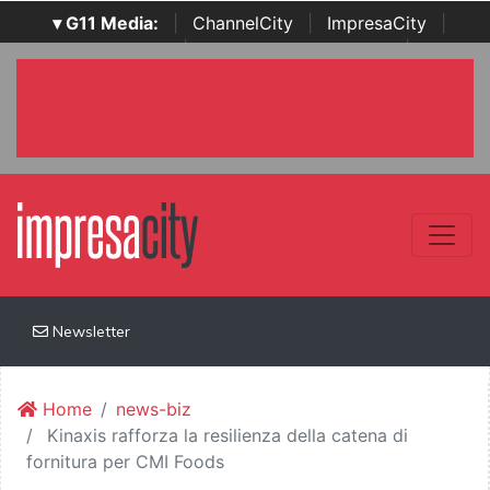
▾ G11 Media:
|
ChannelCity
|
ImpresaCity
|
SecurityOpenLab
|
Italian Channel Awards
|
Italian
Project Awards
|
Italian Security Awards
|
...
Newsletter
Home
news-biz
Kinaxis rafforza la resilienza della catena di
fornitura per CMI Foods