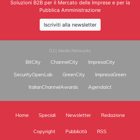
Soluzioni B2B per il Mercato delle Imprese e per la
Pubblica Amministrazione
Iscriviti alla newsletter
G11 Media Networks
BitCity
ChannelCity
ImpresaCity
SecurityOpenLab
GreenCity
ImpresaGreen
ItalianChannelAwards
AgendaIct
Home
Speciali
Newsletter
Redazione
Copyright
Pubblicità
RSS