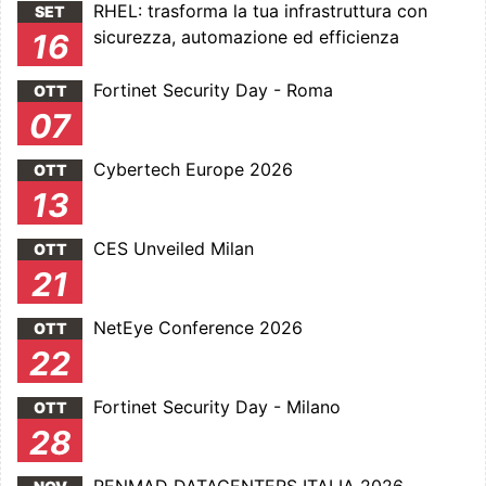
RHEL: trasforma la tua infrastruttura con
SET
sicurezza, automazione ed efficienza
16
Fortinet Security Day - Roma
OTT
07
Cybertech Europe 2026
OTT
13
CES Unveiled Milan
OTT
21
NetEye Conference 2026
OTT
22
Fortinet Security Day - Milano
OTT
28