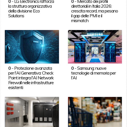
0
-
LG Electronics rafforza
0
-
Mercato dei profili
la struttura organizzativa
direttoriali in Italia 2026:
della divisione Eco
crescita record, ma pesano
Solutions
il gap delle PMI e il
mismatch
0
-
Protezione avanzata
0
-
Samsung: nuove
per l'AI Generativa: Check
tecnologie di memoria per
Point integra l'AI Network
l'AI
Firewall nelle infrastrutture
esistenti