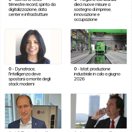
trimestre record, spinto da
dieci nuove misure a
digitalizzazione, data
sostegno di imprese,
center e infrastrutture
innovazione e
occupazione
0
-
Dynatrace,
0
-
Istat: produzione
l'intelligenza deve
industriale in calo a giugno
spostarsi a monte degli
2026
stack moderni