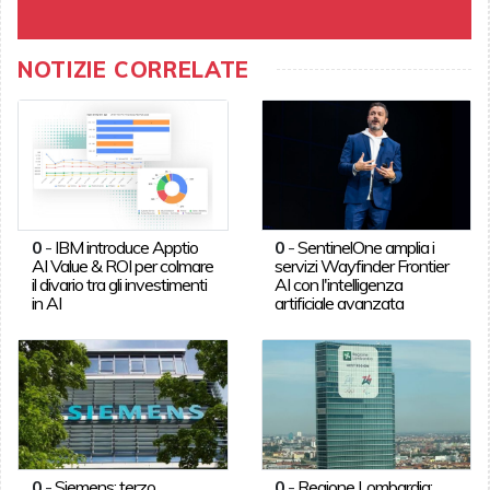
NOTIZIE CORRELATE
0
-
IBM introduce Apptio
0
-
SentinelOne amplia i
AI Value & ROI per colmare
servizi Wayfinder Frontier
il divario tra gli investimenti
AI con l'intelligenza
in AI
artificiale avanzata
0
-
Siemens: terzo
0
-
Regione Lombardia: