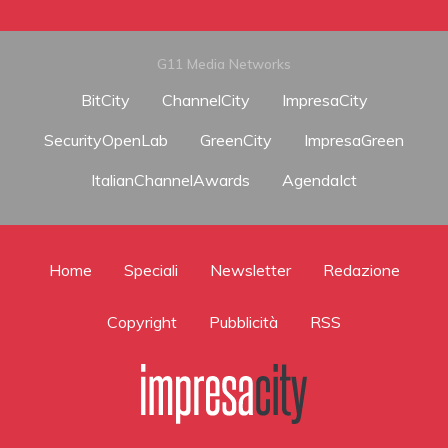
G11 Media Networks
BitCity
ChannelCity
ImpresaCity
SecurityOpenLab
GreenCity
ImpresaGreen
ItalianChannelAwards
AgendaIct
Home
Speciali
Newsletter
Redazione
Copyright
Pubblicità
RSS