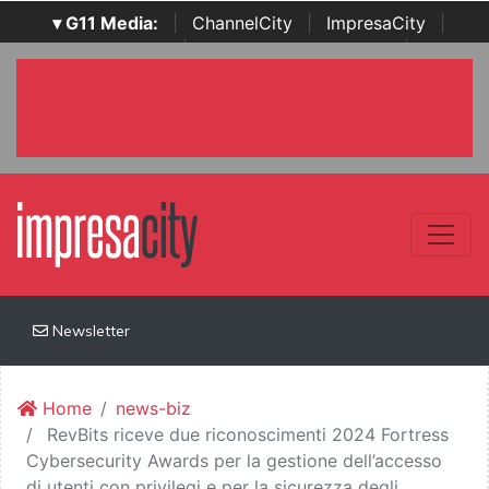
▾ G11 Media:
|
ChannelCity
|
ImpresaCity
|
SecurityOpenLab
|
Italian Channel Awards
|
Italian
Project Awards
|
Italian Security Awards
|
...
Newsletter
Home
news-biz
RevBits riceve due riconoscimenti 2024 Fortress
Cybersecurity Awards per la gestione dell’accesso
di utenti con privilegi e per la sicurezza degli