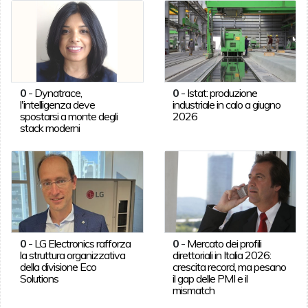
0
-
Dynatrace,
0
-
Istat: produzione
l'intelligenza deve
industriale in calo a giugno
spostarsi a monte degli
2026
stack moderni
0
-
LG Electronics rafforza
0
-
Mercato dei profili
la struttura organizzativa
direttoriali in Italia 2026:
della divisione Eco
crescita record, ma pesano
Solutions
il gap delle PMI e il
mismatch