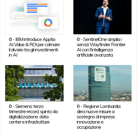
0
-
IBM introduce Apptio
0
-
SentinelOne amplia i
AI Value & ROI per colmare
servizi Wayfinder Frontier
il divario tra gli investimenti
AI con l'intelligenza
in AI
artificiale avanzata
0
-
Siemens: terzo
0
-
Regione Lombardia:
trimestre record, spinto da
dieci nuove misure a
digitalizzazione, data
sostegno di imprese,
center e infrastrutture
innovazione e
occupazione