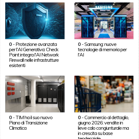
0
-
Protezione avanzata
0
-
Samsung: nuove
per l'AI Generativa: Check
tecnologie di memoria per
Point integra l'AI Network
l'AI
Firewall nelle infrastrutture
esistenti
0
-
TIM ha il suo nuovo
0
-
Commercio al dettaglio,
Piano di Transizione
giugno 2026: vendite in
Climatica
lieve calo congiunturale ma
in crescita su base
tendenziale