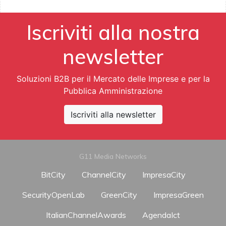
Iscriviti alla nostra
newsletter
Soluzioni B2B per il Mercato delle Imprese e per la
Pubblica Amministrazione
Iscriviti alla newsletter
G11 Media Networks
BitCity
ChannelCity
ImpresaCity
SecurityOpenLab
GreenCity
ImpresaGreen
ItalianChannelAwards
AgendaIct