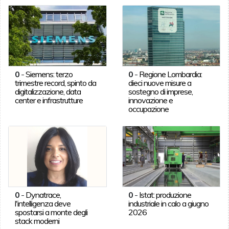
0
-
Siemens: terzo
0
-
Regione Lombardia:
trimestre record, spinto da
dieci nuove misure a
digitalizzazione, data
sostegno di imprese,
center e infrastrutture
innovazione e
occupazione
0
-
Dynatrace,
0
-
Istat: produzione
l'intelligenza deve
industriale in calo a giugno
spostarsi a monte degli
2026
stack moderni