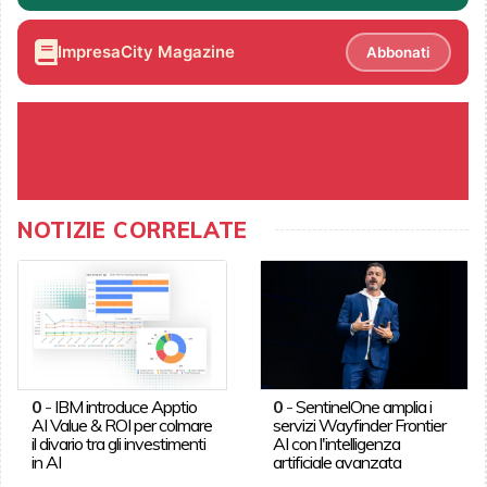
ImpresaCity Magazine
Abbonati
NOTIZIE CORRELATE
0
-
IBM introduce Apptio
0
-
SentinelOne amplia i
AI Value & ROI per colmare
servizi Wayfinder Frontier
il divario tra gli investimenti
AI con l'intelligenza
in AI
artificiale avanzata