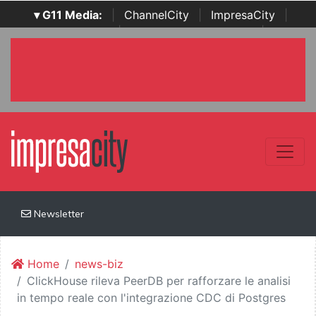
▾ G11 Media:
|
ChannelCity
|
ImpresaCity
|
SecurityOpenLab
|
Italian Channel Awards
|
Italian
Project Awards
|
Italian Security Awards
|
...
Newsletter
Home
news-biz
ClickHouse rileva PeerDB per rafforzare le analisi
in tempo reale con l'integrazione CDC di Postgres