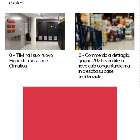
esistenti
0
-
TIM ha il suo nuovo
0
-
Commercio al dettaglio,
Piano di Transizione
giugno 2026: vendite in
Climatica
lieve calo congiunturale ma
in crescita su base
tendenziale