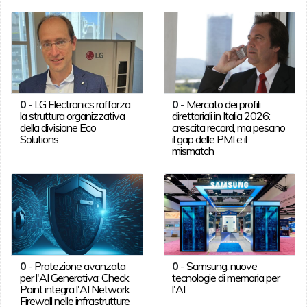
0
-
LG Electronics rafforza
0
-
Mercato dei profili
la struttura organizzativa
direttoriali in Italia 2026:
della divisione Eco
crescita record, ma pesano
Solutions
il gap delle PMI e il
mismatch
0
-
Protezione avanzata
0
-
Samsung: nuove
per l'AI Generativa: Check
tecnologie di memoria per
Point integra l'AI Network
l'AI
Firewall nelle infrastrutture