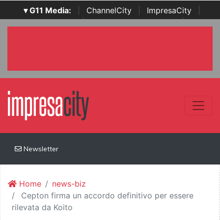
▾ G11 Media:
|
ChannelCity
|
ImpresaCity
|
SecurityOpenLab
|
Italian Channel Awards
|
Italian
Project Awards
|
Italian Security Awards
|
...
Newsletter
Home
news-biz
Cepton firma un accordo definitivo per essere
rilevata da Koito