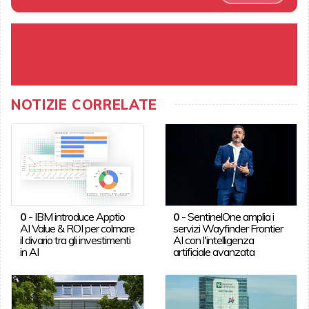
NOTIZIE CORRELATE
0
-
IBM introduce Apptio
0
-
SentinelOne amplia i
AI Value & ROI per colmare
servizi Wayfinder Frontier
il divario tra gli investimenti
AI con l'intelligenza
in AI
artificiale avanzata