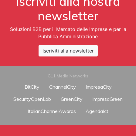
Iscriviti alla nostra
newsletter
Soluzioni B2B per il Mercato delle Imprese e per la
Pubblica Amministrazione
Iscriviti alla newsletter
G11 Media Networks
BitCity
ChannelCity
ImpresaCity
SecurityOpenLab
GreenCity
ImpresaGreen
ItalianChannelAwards
AgendaIct