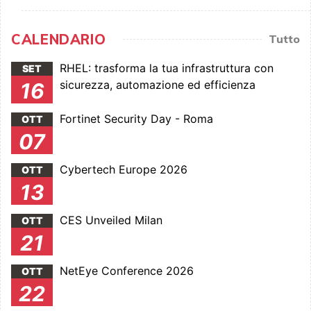
CALENDARIO
Tutto
RHEL: trasforma la tua infrastruttura con
SET
sicurezza, automazione ed efficienza
16
Fortinet Security Day - Roma
OTT
07
Cybertech Europe 2026
OTT
13
CES Unveiled Milan
OTT
21
NetEye Conference 2026
OTT
22