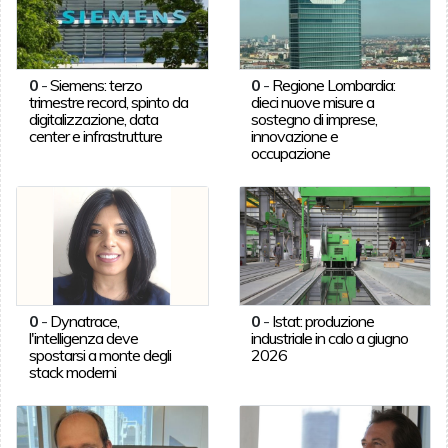
0
-
Siemens: terzo
0
-
Regione Lombardia:
trimestre record, spinto da
dieci nuove misure a
digitalizzazione, data
sostegno di imprese,
center e infrastrutture
innovazione e
occupazione
0
-
Dynatrace,
0
-
Istat: produzione
l'intelligenza deve
industriale in calo a giugno
spostarsi a monte degli
2026
stack moderni