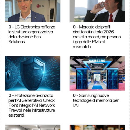
0
-
LG Electronics rafforza
0
-
Mercato dei profili
la struttura organizzativa
direttoriali in Italia 2026:
della divisione Eco
crescita record, ma pesano
Solutions
il gap delle PMI e il
mismatch
0
-
Protezione avanzata
0
-
Samsung: nuove
per l'AI Generativa: Check
tecnologie di memoria per
Point integra l'AI Network
l'AI
Firewall nelle infrastrutture
esistenti