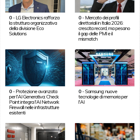
0
-
LG Electronics rafforza
0
-
Mercato dei profili
la struttura organizzativa
direttoriali in Italia 2026:
della divisione Eco
crescita record, ma pesano
Solutions
il gap delle PMI e il
mismatch
0
-
Protezione avanzata
0
-
Samsung: nuove
per l'AI Generativa: Check
tecnologie di memoria per
Point integra l'AI Network
l'AI
Firewall nelle infrastrutture
esistenti