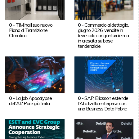
0
-
TIM ha il suo nuovo
0
-
Commercio al dettaglio,
Piano di Transizione
giugno 2026: vendite in
Climatica
lieve calo congiunturale ma
in crescita su base
tendenziale
0
-
La Job Apocalypse
0
-
SAP, Ericsson estende
dell'AI? Pare già finita.
l'AI a livello enterprise con
una Business Data Fabric