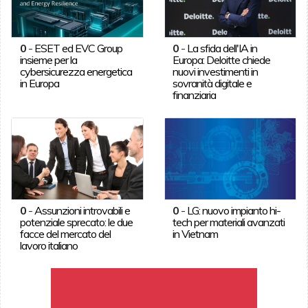
0
-
ESET ed EVC Group
0
-
La sfida dell'IA in
insieme per la
Europa: Deloitte chiede
cybersicurezza energetica
nuovi investimenti in
in Europa
sovranità digitale e
finanziaria
0
-
Assunzioni introvabili e
0
-
LG: nuovo impianto hi-
potenziale sprecato: le due
tech per materiali avanzati
facce del mercato del
in Vietnam
lavoro italiano