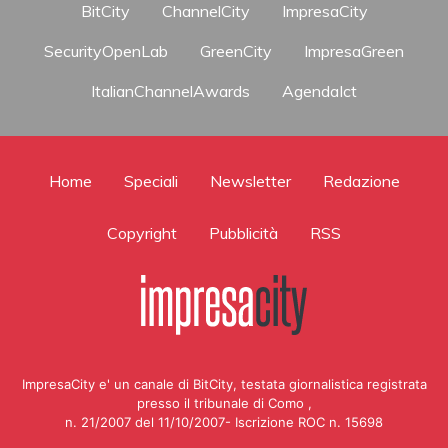
BitCity
ChannelCity
ImpresaCity
SecurityOpenLab
GreenCity
ImpresaGreen
ItalianChannelAwards
AgendaIct
Home
Speciali
Newsletter
Redazione
Copyright
Pubblicità
RSS
ImpresaCity e' un canale di BitCity, testata giornalistica registrata
presso il tribunale di Como ,
n. 21/2007 del 11/10/2007- Iscrizione ROC n. 15698