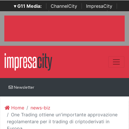
▾ G11 Media:
|
ChannelCity
|
ImpresaCity
|
SecurityOpenLab
|
Italian Channel Awards
|
Italian
Project Awards
|
Italian Security Awards
|
...
Newsletter
Home
news-biz
One Trading ottiene un'importante approvazione
regolamentare per il trading di criptoderivati in
Europa