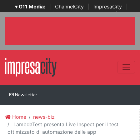
▾ G11 Media:
|
ChannelCity
|
ImpresaCity
|
SecurityOpenLab
|
Italian Channel Awards
|
Italian
Project Awards
|
Italian Security Awards
|
...
Newsletter
Home
news-biz
LambdaTest presenta Live Inspect per il test
ottimizzato di automazione delle app