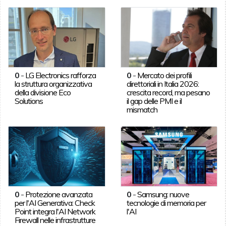
0
-
LG Electronics rafforza
0
-
Mercato dei profili
la struttura organizzativa
direttoriali in Italia 2026:
della divisione Eco
crescita record, ma pesano
Solutions
il gap delle PMI e il
mismatch
0
-
Protezione avanzata
0
-
Samsung: nuove
per l'AI Generativa: Check
tecnologie di memoria per
Point integra l'AI Network
l'AI
Firewall nelle infrastrutture