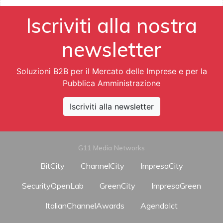
Iscriviti alla nostra
newsletter
Soluzioni B2B per il Mercato delle Imprese e per la
Pubblica Amministrazione
Iscriviti alla newsletter
G11 Media Networks
BitCity
ChannelCity
ImpresaCity
SecurityOpenLab
GreenCity
ImpresaGreen
ItalianChannelAwards
AgendaIct