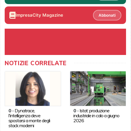
ImpresaCity Magazine
Abbonati
NOTIZIE CORRELATE
0
-
Dynatrace,
0
-
Istat: produzione
l'intelligenza deve
industriale in calo a giugno
spostarsi a monte degli
2026
stack moderni