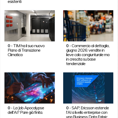
esistenti
0
-
TIM ha il suo nuovo
0
-
Commercio al dettaglio,
Piano di Transizione
giugno 2026: vendite in
Climatica
lieve calo congiunturale ma
in crescita su base
tendenziale
0
-
La Job Apocalypse
0
-
SAP, Ericsson estende
dell'AI? Pare già finita.
l'AI a livello enterprise con
una Business Data Fabric