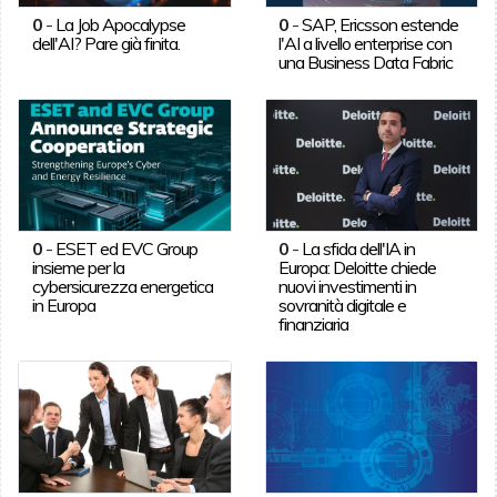
0
-
La Job Apocalypse
0
-
SAP, Ericsson estende
dell'AI? Pare già finita.
l'AI a livello enterprise con
una Business Data Fabric
0
-
ESET ed EVC Group
0
-
La sfida dell'IA in
insieme per la
Europa: Deloitte chiede
cybersicurezza energetica
nuovi investimenti in
in Europa
sovranità digitale e
finanziaria