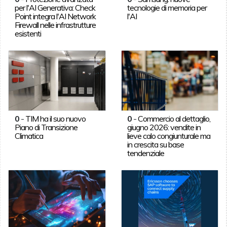
per l'AI Generativa: Check
tecnologie di memoria per
Point integra l'AI Network
l'AI
Firewall nelle infrastrutture
esistenti
0
-
TIM ha il suo nuovo
0
-
Commercio al dettaglio,
Piano di Transizione
giugno 2026: vendite in
Climatica
lieve calo congiunturale ma
in crescita su base
tendenziale