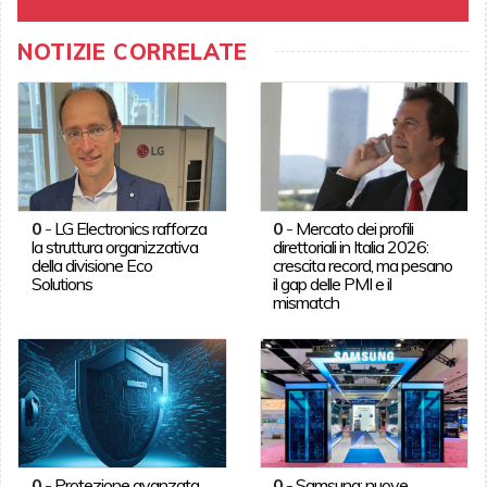
NOTIZIE CORRELATE
0
-
LG Electronics rafforza
0
-
Mercato dei profili
la struttura organizzativa
direttoriali in Italia 2026:
della divisione Eco
crescita record, ma pesano
Solutions
il gap delle PMI e il
mismatch
0
-
Protezione avanzata
0
-
Samsung: nuove