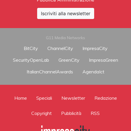
Iscriviti alla newsletter
G11 Media Networks
BitCity
ChannelCity
ImpresaCity
SecurityOpenLab
GreenCity
ImpresaGreen
ItalianChannelAwards
AgendaIct
Home
Speciali
Newsletter
Redazione
Copyright
Pubblicità
RSS