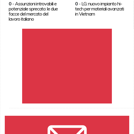
0
-
Assunzioni introvabili e
0
-
LG: nuovo impianto hi-
potenziale sprecato: le due
tech per materiali avanzati
facce del mercato del
in Vietnam
lavoro italiano