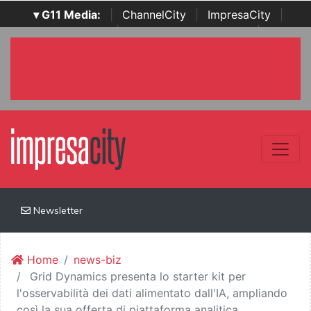
▾ G11 Media:
|
ChannelCity
|
ImpresaCity
|
SecurityOpenLab
|
Italian Channel Awards
|
Italian
Project Awards
|
Italian Security Awards
|
...
Newsletter
Home
news-biz
Grid Dynamics presenta lo starter kit per
l'osservabilità dei dati alimentato dall'IA, ampliando
così la sua offerta di piattaforma analitica