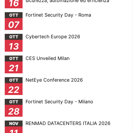
sicurezza, automazione ed efficienza
16
Fortinet Security Day - Roma
OTT
07
Cybertech Europe 2026
OTT
13
CES Unveiled Milan
OTT
21
NetEye Conference 2026
OTT
22
Fortinet Security Day - Milano
OTT
28
RENMAD DATACENTERS ITALIA 2026
NOV