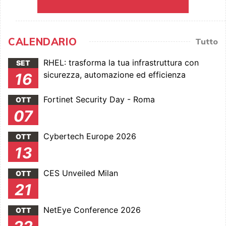
CALENDARIO
Tutto
RHEL: trasforma la tua infrastruttura con
SET
sicurezza, automazione ed efficienza
16
Fortinet Security Day - Roma
OTT
07
Cybertech Europe 2026
OTT
13
CES Unveiled Milan
OTT
21
NetEye Conference 2026
OTT