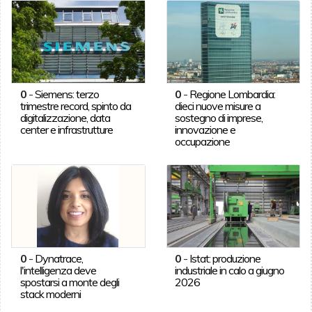
0
-
Siemens: terzo
0
-
Regione Lombardia:
trimestre record, spinto da
dieci nuove misure a
digitalizzazione, data
sostegno di imprese,
center e infrastrutture
innovazione e
occupazione
0
-
Dynatrace,
0
-
Istat: produzione
l'intelligenza deve
industriale in calo a giugno
spostarsi a monte degli
2026
stack moderni