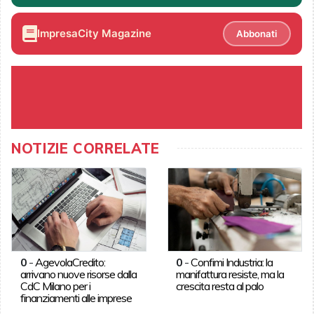
ImpresaCity Magazine
Abbonati
NOTIZIE CORRELATE
0
-
AgevolaCredito:
0
-
Confimi Industria: la
arrivano nuove risorse dalla
manifattura resiste, ma la
CdC Milano per i
crescita resta al palo
finanziamenti alle imprese