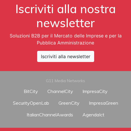
Iscriviti alla nostra
newsletter
Soluzioni B2B per il Mercato delle Imprese e per la
Pubblica Amministrazione
Iscriviti alla newsletter
G11 Media Networks
BitCity
ChannelCity
ImpresaCity
SecurityOpenLab
GreenCity
ImpresaGreen
ItalianChannelAwards
AgendaIct