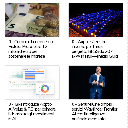
0
-
Camera di commercio
0
-
Axpo e Zelestra
Pistoia-Prato: oltre 1,3
insieme per il maxi-
milioni di euro per
progetto BESS da 207
sostenere le imprese
MW in Friuli-Venezia Giulia
0
-
IBM introduce Apptio
0
-
SentinelOne amplia i
AI Value & ROI per colmare
servizi Wayfinder Frontier
il divario tra gli investimenti
AI con l'intelligenza
in AI
artificiale avanzata