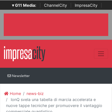
▾ G11 Media:
|
ChannelCity
|
ImpresaCity
|
SecurityOpenLab
|
Italian Channel Awards
|
Italian
Project Awards
|
Italian Security Awards
|
...
Newsletter
Home
news-biz
IonQ svela una tabella di marcia accelerata e
nuove tappe tecniche per promuovere il vantaggio
commerciale quantistico