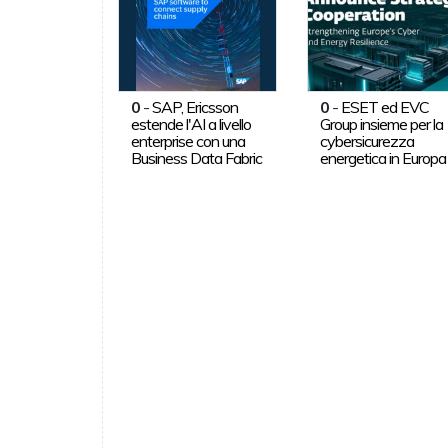
0
-
SAP, Ericsson
0
-
ESET ed EVC
estende l'AI a livello
Group insieme per la
enterprise con una
cybersicurezza
Business Data Fabric
energetica in Europa