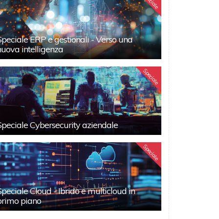
Speciale
Speciale ERP e gestionali - Verso una
nuova intelligenza
Speciale
Speciale Cybersecurity aziendale
Speciale
Speciale Cloud - Ibrido e multicloud in
primo piano