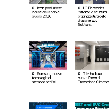
0
-
Istat: produzione
0
-
LG Electronics
industriale in calo a
rafforza la struttura
giugno 2026
organizzativa della
divisione Eco
Solutions
0
-
Samsung: nuove
0
-
TIM ha il suo
tecnologie di
nuovo Piano di
memoria per l'AI
Transizione Climatic