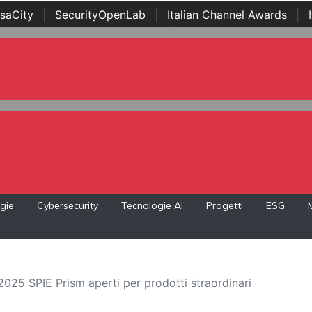
saCity
|
SecurityOpenLab
|
Italian Channel Awards
|
Awards
|
...
gie
Cybersecurity
Tecnologie AI
Progetti
ESG
 2025 SPIE Prism aperti per prodotti straordinari