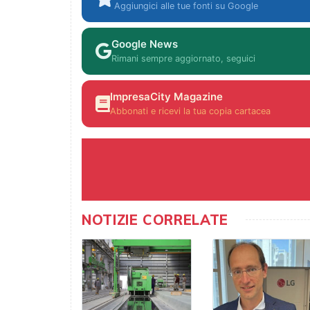
Aggiungici alle tue fonti su Google
Google News
Rimani sempre aggiornato, seguici
ImpresaCity Magazine
Abbonati e ricevi la tua copia cartacea
NOTIZIE CORRELATE