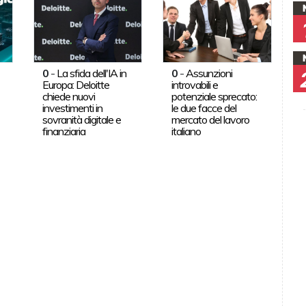
0
-
La sfida dell'IA in
0
-
Assunzioni
Europa: Deloitte
introvabili e
chiede nuovi
potenziale sprecato:
investimenti in
le due facce del
sovranità digitale e
mercato del lavoro
finanziaria
italiano