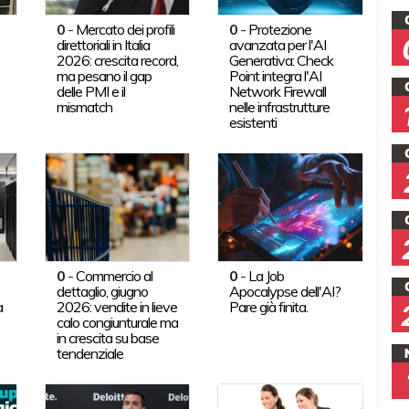
0
-
Mercato dei profili
0
-
Protezione
direttoriali in Italia
avanzata per l'AI
2026: crescita record,
Generativa: Check
ma pesano il gap
Point integra l'AI
delle PMI e il
Network Firewall
mismatch
nelle infrastrutture
esistenti
0
-
Commercio al
0
-
La Job
dettaglio, giugno
Apocalypse dell'AI?
a
2026: vendite in lieve
Pare già finita.
calo congiunturale ma
in crescita su base
tendenziale