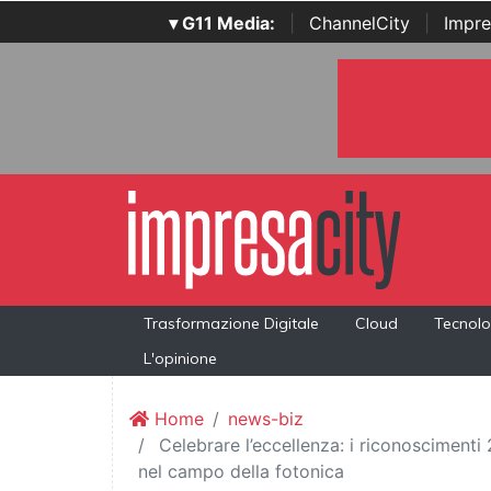
▾ G11 Media:
|
ChannelCity
|
Impre
Trasformazione Digitale
Cloud
Tecnolo
L'opinione
Home
news-biz
Celebrare l’eccellenza: i riconoscimenti
nel campo della fotonica