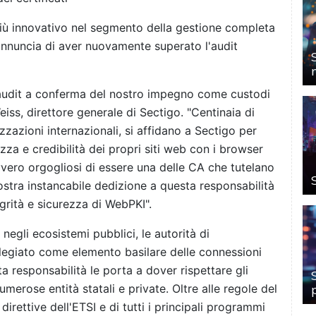
più innovativo nel segmento della gestione completa
i annuncia di aver nuovamente superato l'audit
 audit a conferma del nostro impegno come custodi
Weiss, direttore generale di Sectigo. "Centinaia di
nizzazioni internazionali, si affidano a Sectigo per
zza e credibilità dei propri siti web con i browser
vero orgogliosi di essere una delle CA che tutelano
 nostra instancabile dedizione a questa responsabilità
grità e sicurezza di WebPKI".
e negli ecosistemi pubblici, le autorità di
ilegiato come elemento basilare delle connessioni
a responsabilità le porta a dover rispettare gli
umerose entità statali e private. Oltre alle regole del
rettive dell'ETSI e di tutti i principali programmi