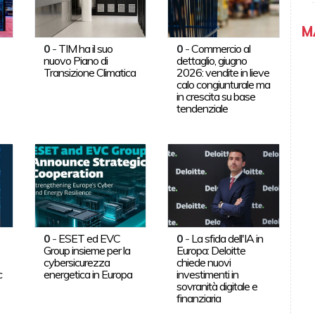
M
0
-
TIM ha il suo
0
-
Commercio al
nuovo Piano di
dettaglio, giugno
Transizione Climatica
2026: vendite in lieve
calo congiunturale ma
in crescita su base
tendenziale
0
-
ESET ed EVC
0
-
La sfida dell'IA in
Group insieme per la
Europa: Deloitte
cybersicurezza
chiede nuovi
c
energetica in Europa
investimenti in
sovranità digitale e
finanziaria