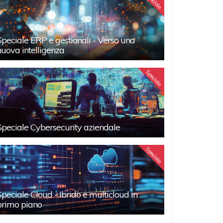
Speciale
Speciale ERP e gestionali - Verso una
nuova intelligenza
Speciale
Speciale Cybersecurity aziendale
Speciale
Speciale Cloud - Ibrido e multicloud in
primo piano