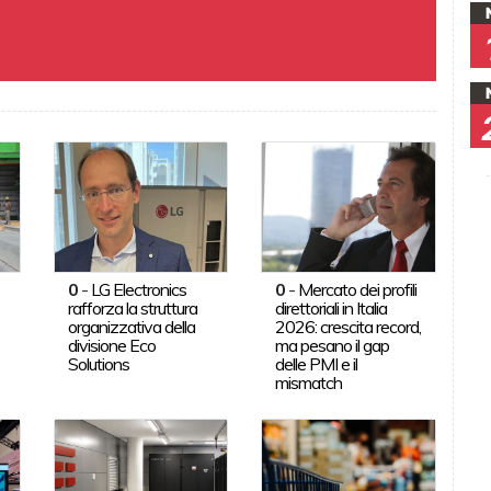
0
-
LG Electronics
0
-
Mercato dei profili
rafforza la struttura
direttoriali in Italia
organizzativa della
2026: crescita record,
divisione Eco
ma pesano il gap
Solutions
delle PMI e il
mismatch