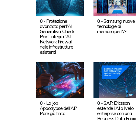
0
-
Protezione
0
-
Samsung: nuove
avanzata per l'AI
tecnologie di
Generativa: Check
memoria per l'AI
Point integra l'AI
Network Firewall
nelle infrastrutture
esistenti
0
-
La Job
0
-
SAP, Ericsson
Apocalypse dell'AI?
estende l'AI a livello
Pare già finita.
enterprise con una
Business Data Fabri