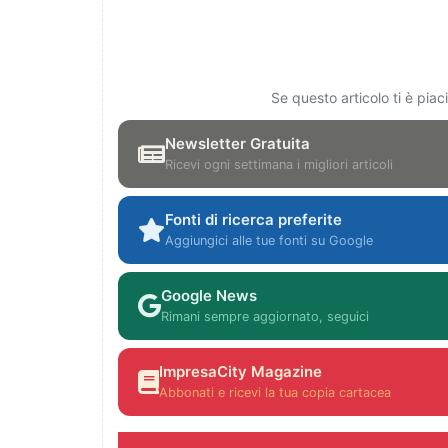
Se questo articolo ti è pia
Newsletter Gratuita
Ricevi ogni settimana i migliori articoli
Fonti di ricerca preferite
Aggiungici alle tue fonti su Google
Google News
Rimani sempre aggiornato, seguici
ImpresaCity Magazine
Abbonati e ricevi la tua copia cartacea