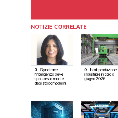
NOTIZIE CORRELATE
0
-
Dynatrace,
0
-
Istat: produzione
l'intelligenza deve
industriale in calo a
spostarsi a monte
giugno 2026
degli stack moderni