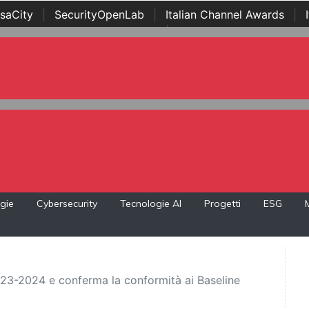
saCity
|
SecurityOpenLab
|
Italian Channel Awards
|
Awards
|
...
gie
Cybersecurity
Tecnologie AI
Progetti
ESG
2023-2024 e conferma la conformità ai Baseline