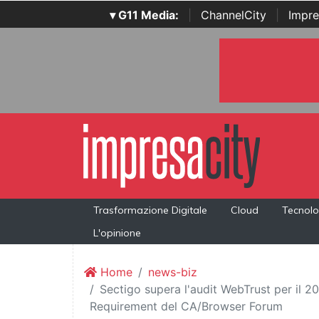
▾ G11 Media:
|
ChannelCity
|
Impre
Trasformazione Digitale
Cloud
Tecnolo
L'opinione
Home
news-biz
Sectigo supera l'audit WebTrust per il 
Requirement del CA/Browser Forum