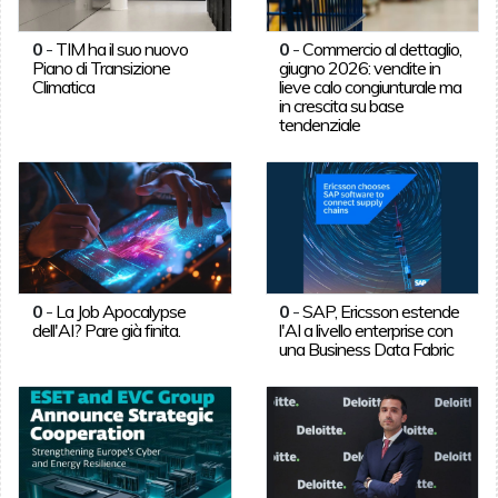
0
-
TIM ha il suo nuovo
0
-
Commercio al dettaglio,
Piano di Transizione
giugno 2026: vendite in
Climatica
lieve calo congiunturale ma
in crescita su base
tendenziale
0
-
La Job Apocalypse
0
-
SAP, Ericsson estende
dell'AI? Pare già finita.
l'AI a livello enterprise con
una Business Data Fabric