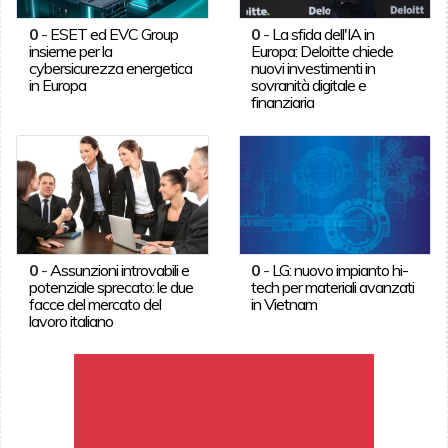
0
-
ESET ed EVC Group
0
-
La sfida dell'IA in
insieme per la
Europa: Deloitte chiede
cybersicurezza energetica
nuovi investimenti in
in Europa
sovranità digitale e
finanziaria
0
-
Assunzioni introvabili e
0
-
LG: nuovo impianto hi-
potenziale sprecato: le due
tech per materiali avanzati
facce del mercato del
in Vietnam
lavoro italiano