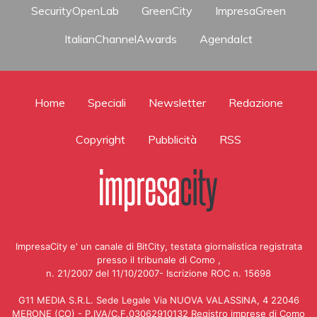
SecurityOpenLab
GreenCity
ImpresaGreen
ItalianChannelAwards
AgendaIct
Home
Speciali
Newsletter
Redazione
Copyright
Pubblicità
RSS
ImpresaCity e' un canale di BitCity, testata giornalistica registrata
presso il tribunale di Como ,
n. 21/2007 del 11/10/2007- Iscrizione ROC n. 15698
G11 MEDIA S.R.L. Sede Legale Via NUOVA VALASSINA, 4 22046
MERONE (CO) - P.IVA/C.F.03062910132 Registro imprese di Como