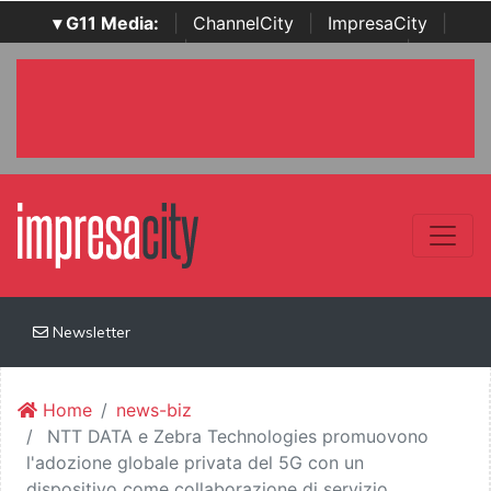
▾ G11 Media:
|
ChannelCity
|
ImpresaCity
|
SecurityOpenLab
|
Italian Channel Awards
|
Italian
Project Awards
|
Italian Security Awards
|
...
Newsletter
Home
news-biz
NTT DATA e Zebra Technologies promuovono
l'adozione globale privata del 5G con un
dispositivo come collaborazione di servizio