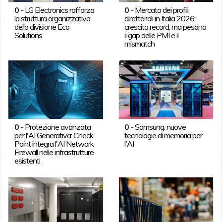
0
-
LG Electronics rafforza
0
-
Mercato dei profili
la struttura organizzativa
direttoriali in Italia 2026:
della divisione Eco
crescita record, ma pesano
Solutions
il gap delle PMI e il
mismatch
0
-
Protezione avanzata
0
-
Samsung: nuove
per l'AI Generativa: Check
tecnologie di memoria per
Point integra l'AI Network
l'AI
Firewall nelle infrastrutture
esistenti