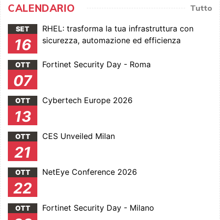
CALENDARIO
Tutto
RHEL: trasforma la tua infrastruttura con
SET
sicurezza, automazione ed efficienza
16
Fortinet Security Day - Roma
OTT
07
Cybertech Europe 2026
OTT
13
CES Unveiled Milan
OTT
21
NetEye Conference 2026
OTT
22
Fortinet Security Day - Milano
OTT