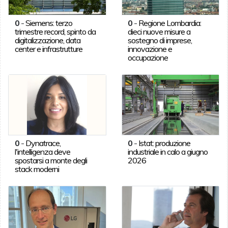
0
-
Siemens: terzo
0
-
Regione Lombardia:
trimestre record, spinto da
dieci nuove misure a
digitalizzazione, data
sostegno di imprese,
center e infrastrutture
innovazione e
occupazione
0
-
Dynatrace,
0
-
Istat: produzione
l'intelligenza deve
industriale in calo a giugno
spostarsi a monte degli
2026
stack moderni