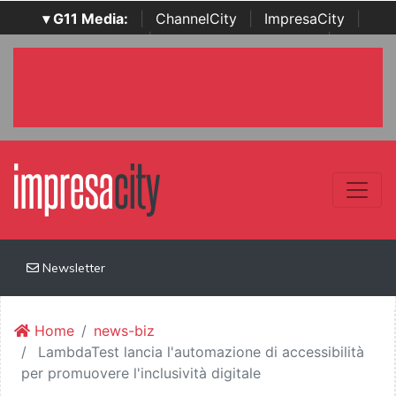
▾ G11 Media:
|
ChannelCity
|
ImpresaCity
|
SecurityOpenLab
|
Italian Channel Awards
|
Italian
Project Awards
|
Italian Security Awards
|
...
Newsletter
Home
news-biz
LambdaTest lancia l'automazione di accessibilità
per promuovere l'inclusività digitale