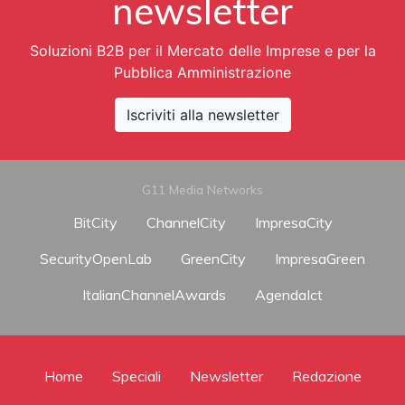
newsletter
Soluzioni B2B per il Mercato delle Imprese e per la
Pubblica Amministrazione
Iscriviti alla newsletter
G11 Media Networks
BitCity
ChannelCity
ImpresaCity
SecurityOpenLab
GreenCity
ImpresaGreen
ItalianChannelAwards
AgendaIct
Home
Speciali
Newsletter
Redazione