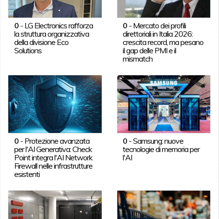
0
-
LG Electronics rafforza
0
-
Mercato dei profili
la struttura organizzativa
direttoriali in Italia 2026:
della divisione Eco
crescita record, ma pesano
Solutions
il gap delle PMI e il
mismatch
0
-
Protezione avanzata
0
-
Samsung: nuove
per l'AI Generativa: Check
tecnologie di memoria per
Point integra l'AI Network
l'AI
Firewall nelle infrastrutture
esistenti