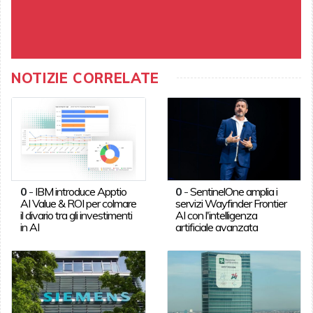
NOTIZIE CORRELATE
0
-
IBM introduce Apptio
0
-
SentinelOne amplia i
AI Value & ROI per colmare
servizi Wayfinder Frontier
il divario tra gli investimenti
AI con l'intelligenza
in AI
artificiale avanzata