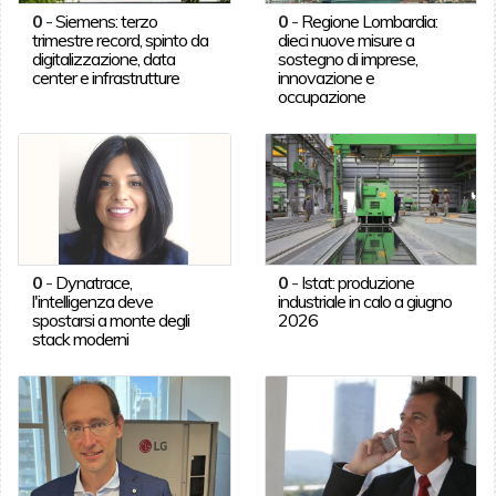
0
-
Siemens: terzo
0
-
Regione Lombardia:
trimestre record, spinto da
dieci nuove misure a
digitalizzazione, data
sostegno di imprese,
center e infrastrutture
innovazione e
occupazione
0
-
Dynatrace,
0
-
Istat: produzione
l'intelligenza deve
industriale in calo a giugno
spostarsi a monte degli
2026
stack moderni