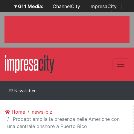
▾ G11 Media:
|
ChannelCity
|
ImpresaCity
|
SecurityOpenLab
|
Italian Channel Awards
|
Italian
Project Awards
|
Italian Security Awards
|
...
Newsletter
Home
news-biz
Prodapt amplia la presenza nelle Americhe con
una centrale onshore a Puerto Rico