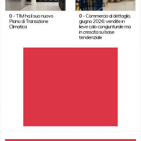
0
-
TIM ha il suo nuovo
0
-
Commercio al dettaglio,
Piano di Transizione
giugno 2026: vendite in
Climatica
lieve calo congiunturale ma
in crescita su base
tendenziale