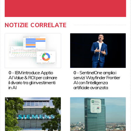
NOTIZIE CORRELATE
0
-
IBM introduce Apptio
0
-
SentinelOne amplia i
AI Value & ROI per colmare
servizi Wayfinder Frontier
il divario tra gli investimenti
AI con l'intelligenza
in AI
artificiale avanzata