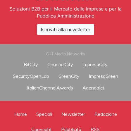
Soluzioni B2B per il Mercato delle Imprese e per la
Pubblica Amministrazione
Iscriviti alla newsletter
G11 Media Networks
BitCity
ChannelCity
ImpresaCity
SecurityOpenLab
GreenCity
ImpresaGreen
ItalianChannelAwards
AgendaIct
Home
Speciali
Newsletter
Redazione
Copyright
Pubblicità
RSS