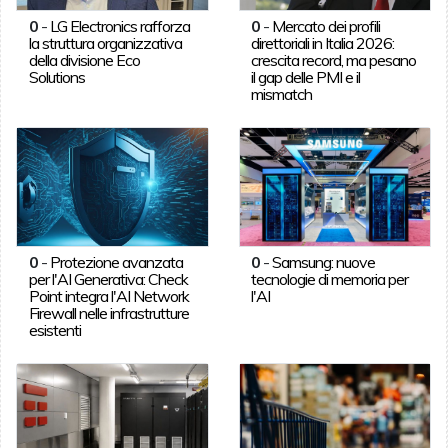
0
-
LG Electronics rafforza
0
-
Mercato dei profili
la struttura organizzativa
direttoriali in Italia 2026:
della divisione Eco
crescita record, ma pesano
Solutions
il gap delle PMI e il
mismatch
0
-
Protezione avanzata
0
-
Samsung: nuove
per l'AI Generativa: Check
tecnologie di memoria per
Point integra l'AI Network
l'AI
Firewall nelle infrastrutture
esistenti