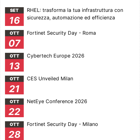
RHEL: trasforma la tua infrastruttura con
SET
sicurezza, automazione ed efficienza
16
Fortinet Security Day - Roma
OTT
07
Cybertech Europe 2026
OTT
13
CES Unveiled Milan
OTT
21
NetEye Conference 2026
OTT
22
Fortinet Security Day - Milano
OTT
28