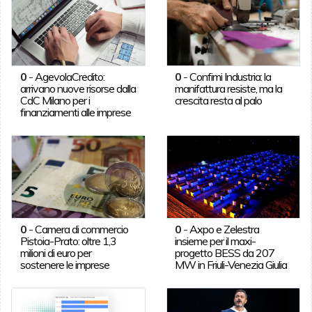
0
-
AgevolaCredito:
0
-
Confimi Industria: la
arrivano nuove risorse dalla
manifattura resiste, ma la
CdC Milano per i
crescita resta al palo
finanziamenti alle imprese
0
-
Camera di commercio
0
-
Axpo e Zelestra
Pistoia-Prato: oltre 1,3
insieme per il maxi-
milioni di euro per
progetto BESS da 207
sostenere le imprese
MW in Friuli-Venezia Giulia