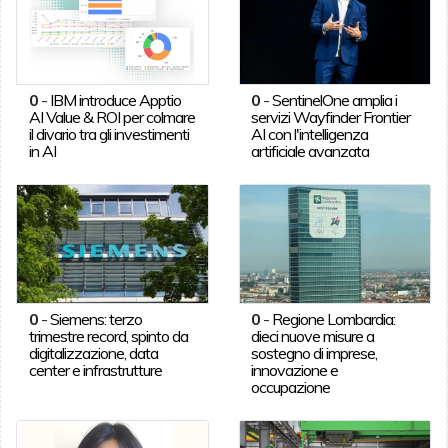
0
-
IBM introduce Apptio
0
-
SentinelOne amplia i
AI Value & ROI per colmare
servizi Wayfinder Frontier
il divario tra gli investimenti
AI con l'intelligenza
in AI
artificiale avanzata
0
-
Siemens: terzo
0
-
Regione Lombardia:
trimestre record, spinto da
dieci nuove misure a
digitalizzazione, data
sostegno di imprese,
center e infrastrutture
innovazione e
occupazione