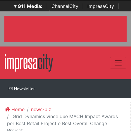
▾ G11 Media:
|
ChannelCity
|
ImpresaCity
|
SecurityOpenLab
|
Italian Channel Awards
|
Italian
Project Awards
|
Italian Security Awards
|
...
Newsletter
Home
news-biz
Grid Dynamics vince due MACH Impact Awards
per Best Retail Project e Best Overall Change
Project