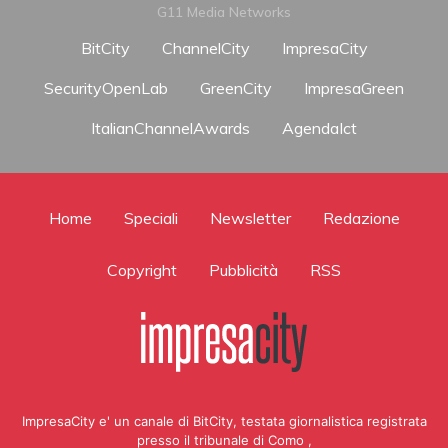
G11 Media Networks
BitCity
ChannelCity
ImpresaCity
SecurityOpenLab
GreenCity
ImpresaGreen
ItalianChannelAwards
AgendaIct
Home
Speciali
Newsletter
Redazione
Copyright
Pubblicità
RSS
ImpresaCity e' un canale di BitCity, testata giornalistica registrata
presso il tribunale di Como ,