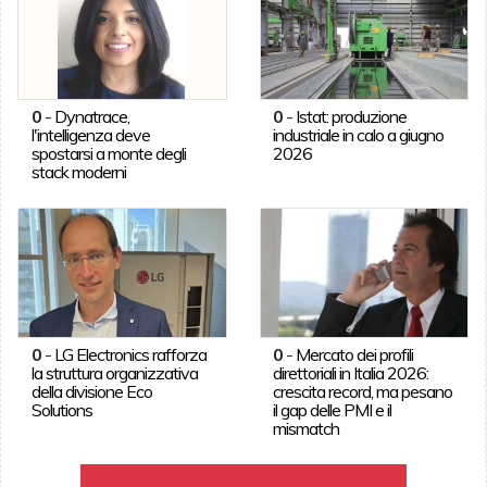
0
-
Dynatrace,
0
-
Istat: produzione
l'intelligenza deve
industriale in calo a giugno
spostarsi a monte degli
2026
stack moderni
0
-
LG Electronics rafforza
0
-
Mercato dei profili
la struttura organizzativa
direttoriali in Italia 2026:
della divisione Eco
crescita record, ma pesano
Solutions
il gap delle PMI e il
mismatch