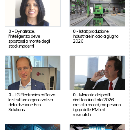
0
-
Dynatrace,
0
-
Istat: produzione
l'intelligenza deve
industriale in calo a giugno
spostarsi a monte degli
2026
stack moderni
0
-
LG Electronics rafforza
0
-
Mercato dei profili
la struttura organizzativa
direttoriali in Italia 2026:
della divisione Eco
crescita record, ma pesano
Solutions
il gap delle PMI e il
mismatch