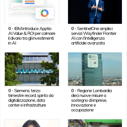
0
-
IBM introduce Apptio
0
-
SentinelOne amplia i
AI Value & ROI per colmare
servizi Wayfinder Frontier
il divario tra gli investimenti
AI con l'intelligenza
in AI
artificiale avanzata
0
-
Siemens: terzo
0
-
Regione Lombardia:
trimestre record, spinto da
dieci nuove misure a
digitalizzazione, data
sostegno di imprese,
center e infrastrutture
innovazione e
occupazione