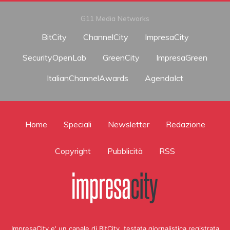
G11 Media Networks
BitCity
ChannelCity
ImpresaCity
SecurityOpenLab
GreenCity
ImpresaGreen
ItalianChannelAwards
AgendaIct
Home
Speciali
Newsletter
Redazione
Copyright
Pubblicità
RSS
ImpresaCity e' un canale di BitCity, testata giornalistica registrata