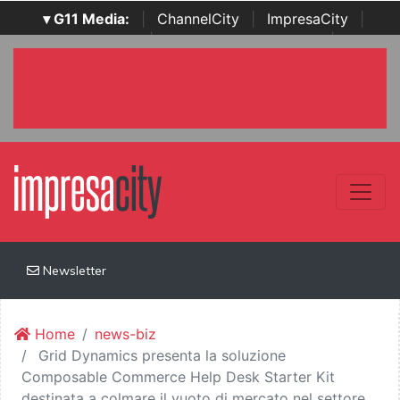
▾ G11 Media:
|
ChannelCity
|
ImpresaCity
|
SecurityOpenLab
|
Italian Channel Awards
|
Italian
Project Awards
|
Italian Security Awards
|
...
Newsletter
Home
news-biz
Grid Dynamics presenta la soluzione
Composable Commerce Help Desk Starter Kit
destinata a colmare il vuoto di mercato nel settore