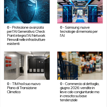
0
-
Protezione avanzata
0
-
Samsung: nuove
per l'AI Generativa: Check
tecnologie di memoria per
Point integra l'AI Network
l'AI
Firewall nelle infrastrutture
esistenti
0
-
TIM ha il suo nuovo
0
-
Commercio al dettaglio,
Piano di Transizione
giugno 2026: vendite in
Climatica
lieve calo congiunturale ma
in crescita su base
tendenziale