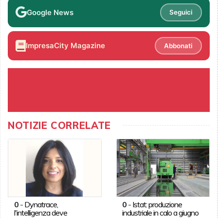
Google News
Seguici
ImpresaCity Magazine
Abbonati
NOTIZIE CORRELATE
0
-
Dynatrace,
0
-
Istat: produzione
l'intelligenza deve
industriale in calo a giugno