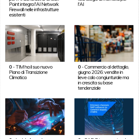
Point integra l'AI Network
l'AI
Firewall nelle infrastrutture
esistenti
0
-
TIM ha il suo nuovo
0
-
Commercio al dettaglio,
Piano di Transizione
giugno 2026: vendite in
Climatica
lieve calo congiunturale ma
in crescita su base
tendenziale