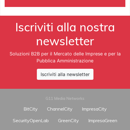
Iscriviti alla nostra
newsletter
Soluzioni B2B per il Mercato delle Imprese e per la
Pubblica Amministrazione
Iscriviti alla newsletter
G11 Media Networks
BitCity
ChannelCity
ImpresaCity
SecurityOpenLab
GreenCity
ImpresaGreen