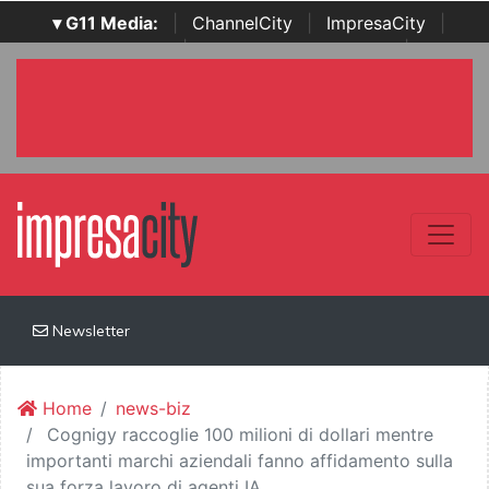
▾ G11 Media:
|
ChannelCity
|
ImpresaCity
|
SecurityOpenLab
|
Italian Channel Awards
|
Italian
Project Awards
|
Italian Security Awards
|
...
Newsletter
Home
news-biz
Cognigy raccoglie 100 milioni di dollari mentre
importanti marchi aziendali fanno affidamento sulla
sua forza lavoro di agenti IA