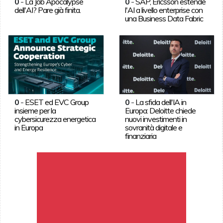
0
-
La Job Apocalypse
0
-
SAP, Ericsson estende
dell'AI? Pare già finita.
l'AI a livello enterprise con
una Business Data Fabric
0
-
ESET ed EVC Group
0
-
La sfida dell'IA in
insieme per la
Europa: Deloitte chiede
cybersicurezza energetica
nuovi investimenti in
in Europa
sovranità digitale e
finanziaria