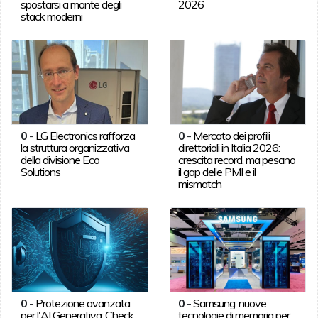
spostarsi a monte degli
2026
stack moderni
0
-
LG Electronics rafforza
0
-
Mercato dei profili
la struttura organizzativa
direttoriali in Italia 2026:
della divisione Eco
crescita record, ma pesano
Solutions
il gap delle PMI e il
mismatch
0
-
Protezione avanzata
0
-
Samsung: nuove
per l'AI Generativa: Check
tecnologie di memoria per