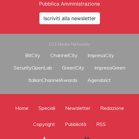
Pubblica Amministrazione
Iscriviti alla newsletter
G11 Media Networks
BitCity
ChannelCity
ImpresaCity
SecurityOpenLab
GreenCity
ImpresaGreen
ItalianChannelAwards
AgendaIct
Home
Speciali
Newsletter
Redazione
Copyright
Pubblicità
RSS