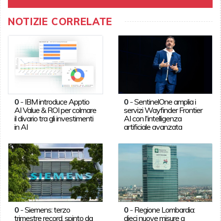
NOTIZIE CORRELATE
0
-
IBM introduce Apptio
0
-
SentinelOne amplia i
AI Value & ROI per colmare
servizi Wayfinder Frontier
il divario tra gli investimenti
AI con l'intelligenza
in AI
artificiale avanzata
0
-
Siemens: terzo
0
-
Regione Lombardia:
trimestre record, spinto da
dieci nuove misure a