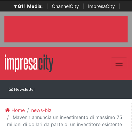
▾ G11 Media:
|
ChannelCity
|
ImpresaCity
|
SecurityOpenLab
|
Italian Channel Awards
|
Italian
Project Awards
|
Italian Security Awards
|
...
Newsletter
Home
news-biz
Mavenir annuncia un investimento di massimo 75
milioni di dollari da parte di un investitore esistente