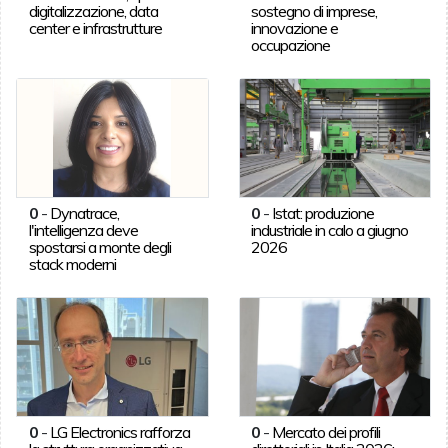
digitalizzazione, data
sostegno di imprese,
center e infrastrutture
innovazione e
occupazione
0
-
Dynatrace,
0
-
Istat: produzione
l'intelligenza deve
industriale in calo a giugno
spostarsi a monte degli
2026
stack moderni
0
-
LG Electronics rafforza
0
-
Mercato dei profili