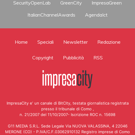
SecurityOpenLab
GreenCity
ImpresaGreen
ItalianChannelAwards
AgendaIct
Home
Speciali
Newsletter
Redazione
Copyright
Pubblicità
RSS
ImpresaCity e' un canale di BitCity, testata giornalistica registrata
presso il tribunale di Como ,
n. 21/2007 del 11/10/2007- Iscrizione ROC n. 15698
G11 MEDIA S.R.L. Sede Legale Via NUOVA VALASSINA, 4 22046
MERONE (CO) - P.IVA/C.F.03062910132 Registro imprese di Como