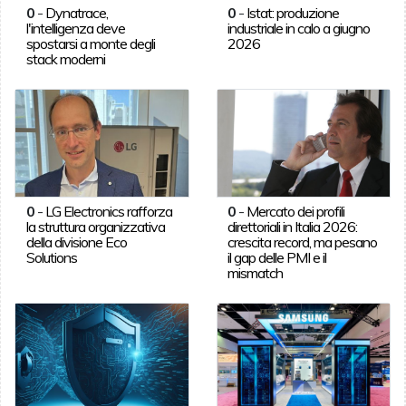
0
-
Dynatrace,
0
-
Istat: produzione
l'intelligenza deve
industriale in calo a giugno
spostarsi a monte degli
2026
stack moderni
0
-
LG Electronics rafforza
0
-
Mercato dei profili
la struttura organizzativa
direttoriali in Italia 2026:
della divisione Eco
crescita record, ma pesano
Solutions
il gap delle PMI e il
mismatch