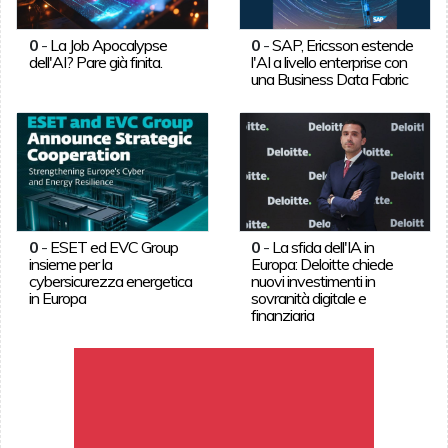
0
-
La Job Apocalypse
0
-
SAP, Ericsson estende
dell'AI? Pare già finita.
l'AI a livello enterprise con
una Business Data Fabric
0
-
ESET ed EVC Group
0
-
La sfida dell'IA in
insieme per la
Europa: Deloitte chiede
cybersicurezza energetica
nuovi investimenti in
in Europa
sovranità digitale e
finanziaria