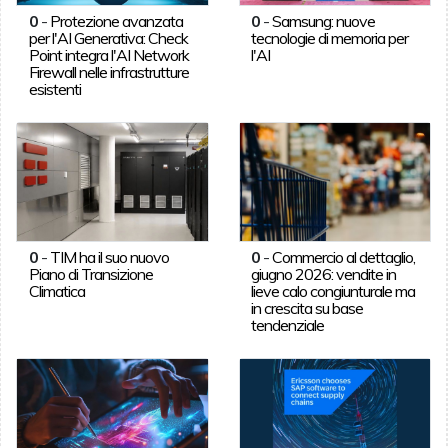
0
-
Protezione avanzata
0
-
Samsung: nuove
per l'AI Generativa: Check
tecnologie di memoria per
Point integra l'AI Network
l'AI
Firewall nelle infrastrutture
esistenti
0
-
TIM ha il suo nuovo
0
-
Commercio al dettaglio,
Piano di Transizione
giugno 2026: vendite in
Climatica
lieve calo congiunturale ma
in crescita su base
tendenziale