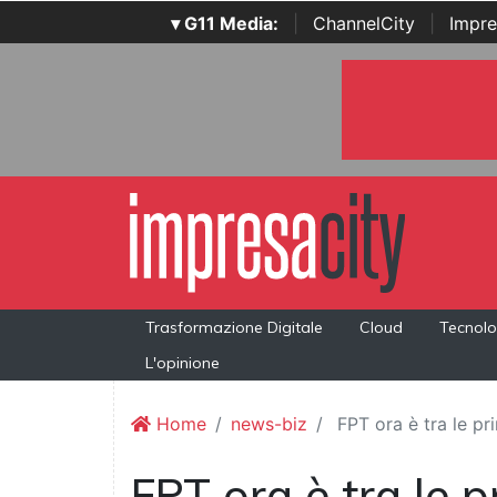
▾ G11 Media:
|
ChannelCity
|
Impre
Trasformazione Digitale
Cloud
Tecnolo
L'opinione
Home
news-biz
FPT ora è tra le pri
FPT ora è tra le 