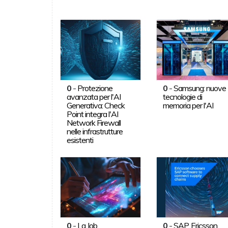
0
-
Protezione
0
-
Samsung: nuove
avanzata per l'AI
tecnologie di
Generativa: Check
memoria per l'AI
Point integra l'AI
Network Firewall
nelle infrastrutture
esistenti
0
-
La Job
0
-
SAP, Ericsson