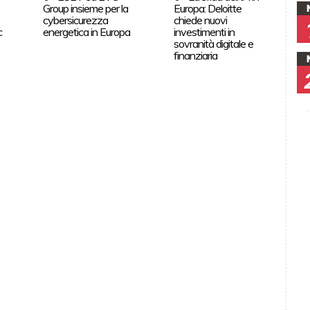
Group insieme per la
Europa: Deloitte
cybersicurezza
chiede nuovi
c
energetica in Europa
investimenti in
sovranità digitale e
finanziaria