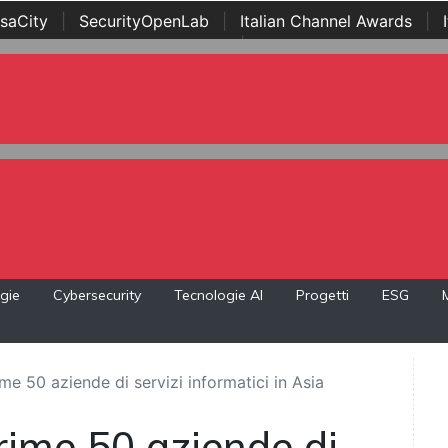
saCity
|
SecurityOpenLab
|
Italian Channel Awards
|
Awards
|
...
gie
Cybersecurity
Tecnologie AI
Progetti
ESG
me 50 aziende di servizi informatici in Asia
prime 50 aziende di