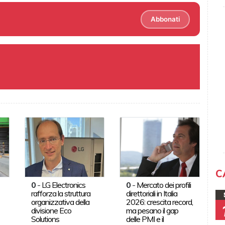
Abbonati
C
0
-
LG Electronics
0
-
Mercato dei profili
rafforza la struttura
direttoriali in Italia
organizzativa della
2026: crescita record,
divisione Eco
ma pesano il gap
Solutions
delle PMI e il