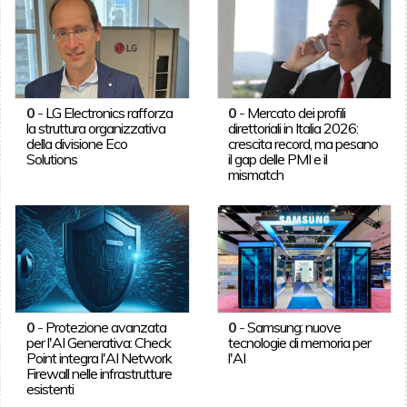
0
-
LG Electronics rafforza
0
-
Mercato dei profili
la struttura organizzativa
direttoriali in Italia 2026:
della divisione Eco
crescita record, ma pesano
Solutions
il gap delle PMI e il
mismatch
0
-
Protezione avanzata
0
-
Samsung: nuove
per l'AI Generativa: Check
tecnologie di memoria per
Point integra l'AI Network
l'AI
Firewall nelle infrastrutture
esistenti