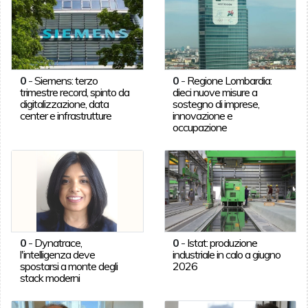
0
-
Siemens: terzo
0
-
Regione Lombardia:
trimestre record, spinto da
dieci nuove misure a
digitalizzazione, data
sostegno di imprese,
center e infrastrutture
innovazione e
occupazione
0
-
Dynatrace,
0
-
Istat: produzione
l'intelligenza deve
industriale in calo a giugno
spostarsi a monte degli
2026
stack moderni