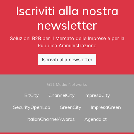
Iscriviti alla nostra
newsletter
Soluzioni B2B per il Mercato delle Imprese e per la
Pubblica Amministrazione
Iscriviti alla newsletter
G11 Media Networks
BitCity
ChannelCity
ImpresaCity
SecurityOpenLab
GreenCity
ImpresaGreen
ItalianChannelAwards
AgendaIct