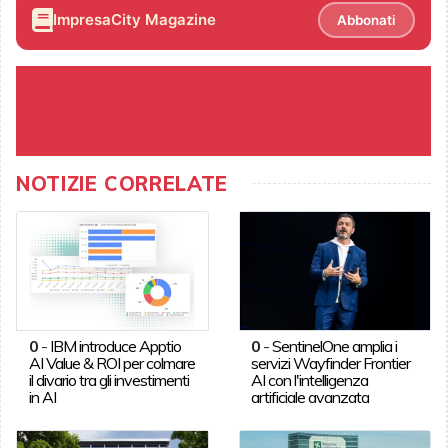
ImpresaCity Magazine
Abbonati
NOTIZIE CORRELATE
0
-
IBM introduce Apptio
0
-
SentinelOne amplia i
AI Value & ROI per colmare
servizi Wayfinder Frontier
il divario tra gli investimenti
AI con l'intelligenza
in AI
artificiale avanzata