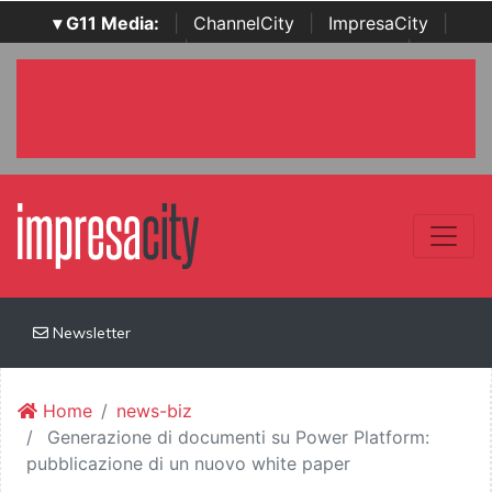
▾ G11 Media:
|
ChannelCity
|
ImpresaCity
|
SecurityOpenLab
|
Italian Channel Awards
|
Italian
Project Awards
|
Italian Security Awards
|
...
Newsletter
Home
news-biz
Generazione di documenti su Power Platform:
pubblicazione di un nuovo white paper