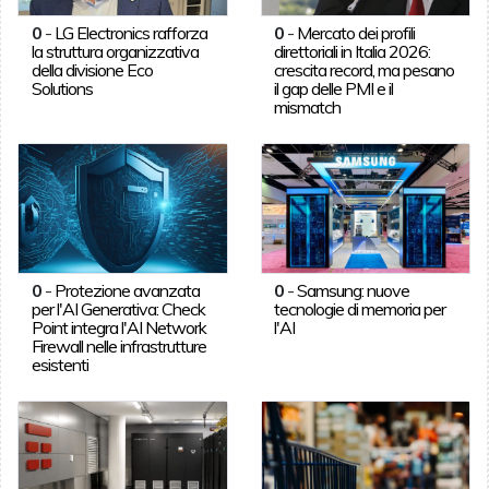
0
-
LG Electronics rafforza
0
-
Mercato dei profili
la struttura organizzativa
direttoriali in Italia 2026:
della divisione Eco
crescita record, ma pesano
Solutions
il gap delle PMI e il
mismatch
0
-
Protezione avanzata
0
-
Samsung: nuove
per l'AI Generativa: Check
tecnologie di memoria per
Point integra l'AI Network
l'AI
Firewall nelle infrastrutture
esistenti