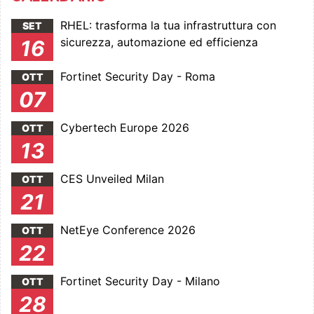
RHEL: trasforma la tua infrastruttura con
SET
sicurezza, automazione ed efficienza
16
Fortinet Security Day - Roma
OTT
07
Cybertech Europe 2026
OTT
13
CES Unveiled Milan
OTT
21
NetEye Conference 2026
OTT
22
Fortinet Security Day - Milano
OTT
28