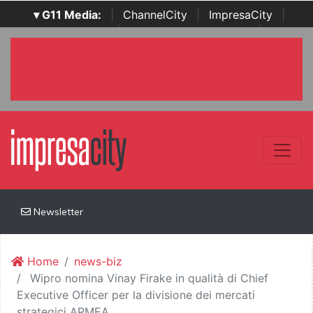
▾ G11 Media:
|
ChannelCity
|
ImpresaCity
|
SecurityOpenLab
|
Italian Channel Awards
|
Italian
Project Awards
|
Italian Security Awards
|
...
Newsletter
Home
news-biz
Wipro nomina Vinay Firake in qualità di Chief
Executive Officer per la divisione dei mercati
strategici APMEA