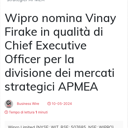
Wipro nomina Vinay
Firake in qualità di
Chief Executive
Officer per la
divisione dei mercati
strategici APMEA
Business Wire
10-05-2024
Tempo di lettura
1
minuti
Wipro Limited (NYSE: WIT, BSE: 507685, NSE: WIPRO),