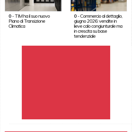
0
-
TIM ha il suo nuovo
0
-
Commercio al dettaglio,
Piano di Transizione
giugno 2026: vendite in
Climatica
lieve calo congiunturale ma
in crescita su base
tendenziale