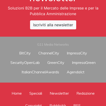
Soluzioni B2B per il Mercato delle Imprese e per la
Pubblica Amministrazione
Iscriviti alla newsletter
G11 Media Networks
BitCity
ChannelCity
ImpresaCity
SecurityOpenLab
GreenCity
ImpresaGreen
ItalianChannelAwards
AgendaIct
Home
Speciali
Newsletter
Redazione
Copyright
Pubblicità
RSS