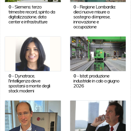
0
-
Siemens: terzo
0
-
Regione Lombardia:
trimestre record, spinto da
dieci nuove misure a
digitalizzazione, data
sostegno di imprese,
center e infrastrutture
innovazione e
occupazione
0
-
Dynatrace,
0
-
Istat: produzione
l'intelligenza deve
industriale in calo a giugno
spostarsi a monte degli
2026
stack moderni