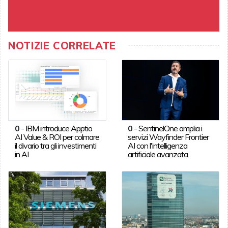
NOTIZIE CORRELATE
0
-
IBM introduce Apptio
0
-
SentinelOne amplia i
AI Value & ROI per colmare
servizi Wayfinder Frontier
il divario tra gli investimenti
AI con l'intelligenza
in AI
artificiale avanzata