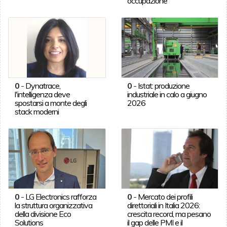
occupazione
0
-
Dynatrace,
0
-
Istat: produzione
l'intelligenza deve
industriale in calo a giugno
spostarsi a monte degli
2026
stack moderni
0
-
LG Electronics rafforza
0
-
Mercato dei profili
la struttura organizzativa
direttoriali in Italia 2026:
della divisione Eco
crescita record, ma pesano
Solutions
il gap delle PMI e il