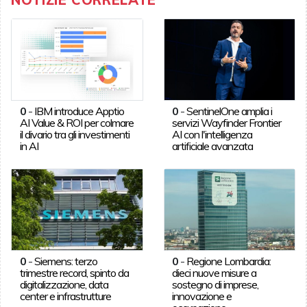
0
-
IBM introduce Apptio
0
-
SentinelOne amplia i
AI Value & ROI per colmare
servizi Wayfinder Frontier
il divario tra gli investimenti
AI con l'intelligenza
in AI
artificiale avanzata
0
-
Siemens: terzo
0
-
Regione Lombardia:
trimestre record, spinto da
dieci nuove misure a
digitalizzazione, data
sostegno di imprese,
center e infrastrutture
innovazione e