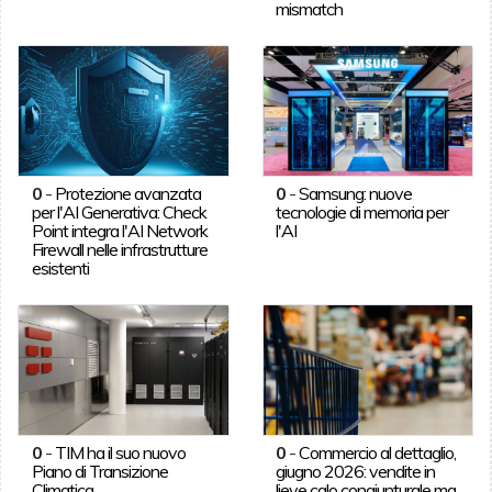
mismatch
0
-
Protezione avanzata
0
-
Samsung: nuove
per l'AI Generativa: Check
tecnologie di memoria per
Point integra l'AI Network
l'AI
Firewall nelle infrastrutture
esistenti
0
-
TIM ha il suo nuovo
0
-
Commercio al dettaglio,
Piano di Transizione
giugno 2026: vendite in
Climatica
lieve calo congiunturale ma