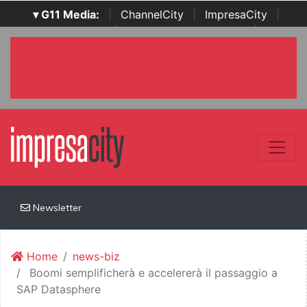
▾ G11 Media:
|
ChannelCity
|
ImpresaCity
|
SecurityOpenLab
|
Italian Channel Awards
|
Italian
Project Awards
|
Italian Security Awards
|
...
Newsletter
Home
news-biz
Boomi semplificherà e accelererà il passaggio a
SAP Datasphere