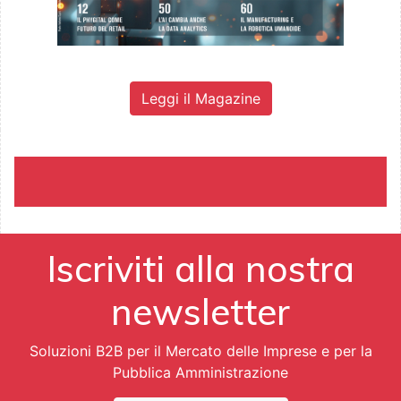
Leggi il Magazine
Iscriviti alla nostra
newsletter
Soluzioni B2B per il Mercato delle Imprese e per la
Pubblica Amministrazione