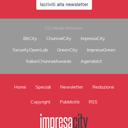
Iscriviti alla newsletter
G11 Media Networks
BitCity
ChannelCity
ImpresaCity
SecurityOpenLab
GreenCity
ImpresaGreen
ItalianChannelAwards
AgendaIct
Home
Speciali
Newsletter
Redazione
Copyright
Pubblicità
RSS