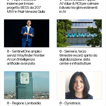
insieme per il maxi-
AI Value & ROI per colmare
progetto BESS da 207
il divario tra gli investimenti
MW in Friuli-Venezia Giulia
in AI
0
-
SentinelOne amplia i
0
-
Siemens: terzo
servizi Wayfinder Frontier
trimestre record, spinto da
AI con l'intelligenza
digitalizzazione, data
artificiale avanzata
center e infrastrutture
0
-
Regione Lombardia:
0
-
Dynatrace,