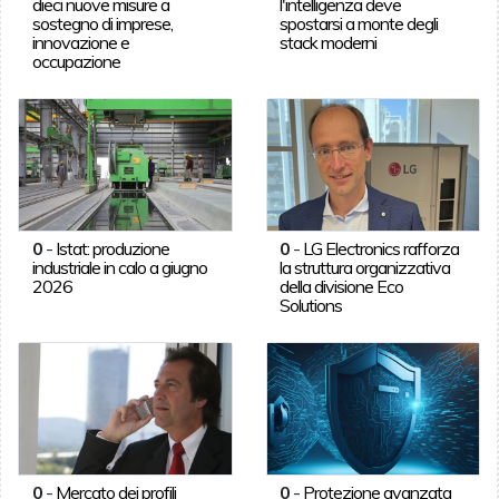
dieci nuove misure a
l'intelligenza deve
sostegno di imprese,
spostarsi a monte degli
innovazione e
stack moderni
occupazione
0
-
Istat: produzione
0
-
LG Electronics rafforza
industriale in calo a giugno
la struttura organizzativa
2026
della divisione Eco
Solutions
0
-
Mercato dei profili
0
-
Protezione avanzata