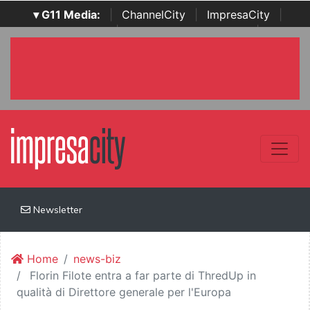
▾ G11 Media:
|
ChannelCity
|
ImpresaCity
|
SecurityOpenLab
|
Italian Channel Awards
|
Italian
Project Awards
|
Italian Security Awards
|
...
Newsletter
Home
news-biz
Florin Filote entra a far parte di ThredUp in
qualità di Direttore generale per l'Europa