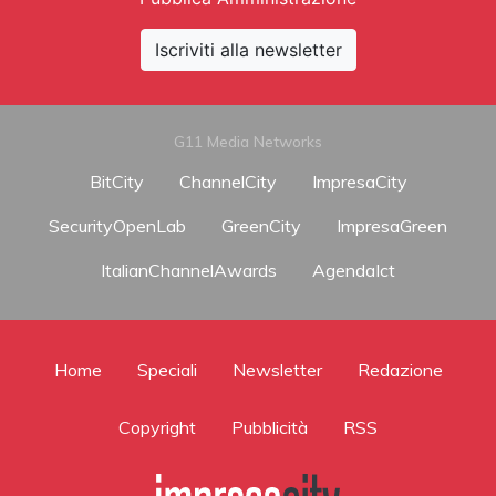
Iscriviti alla newsletter
G11 Media Networks
BitCity
ChannelCity
ImpresaCity
SecurityOpenLab
GreenCity
ImpresaGreen
ItalianChannelAwards
AgendaIct
Home
Speciali
Newsletter
Redazione
Copyright
Pubblicità
RSS