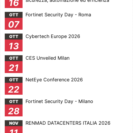
sicurezza, automazione ed efficienza
16
Fortinet Security Day - Roma
OTT
07
Cybertech Europe 2026
OTT
13
CES Unveiled Milan
OTT
21
NetEye Conference 2026
OTT
22
Fortinet Security Day - Milano
OTT
28
RENMAD DATACENTERS ITALIA 2026
NOV
11