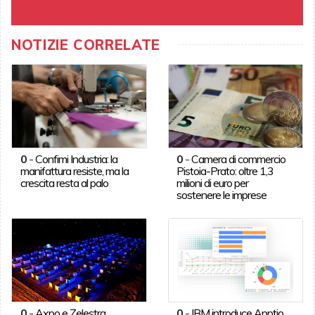
NOTIZIE CORRELATE
0
-
Confimi Industria: la
0
-
Camera di commercio
manifattura resiste, ma la
Pistoia-Prato: oltre 1,3
crescita resta al palo
milioni di euro per
sostenere le imprese
0
-
Axpo e Zelestra
0
-
IBM introduce Apptio