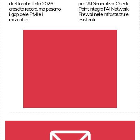
direttoriali in Italia 2026:
per l'AI Generativa: Check
crescita record, ma pesano
Point integra l'AI Network
il gap delle PMI e il
Firewall nelle infrastrutture
mismatch
esistenti