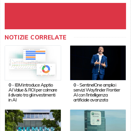
NOTIZIE CORRELATE
0
-
IBM introduce Apptio
0
-
SentinelOne amplia i
AI Value & ROI per colmare
servizi Wayfinder Frontier
il divario tra gli investimenti
AI con l'intelligenza
in AI
artificiale avanzata