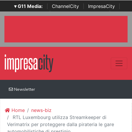
▾ G11 Media:
|
ChannelCity
|
ImpresaCity
|
SecurityOpenLab
|
Italian Channel Awards
|
Italian
Project Awards
|
Italian Security Awards
|
...
Newsletter
Home
news-biz
RTL Luxembourg utilizza Streamkeeper di
Verimatrix per proteggere dalla pirateria le gare
automobilistiche di prestigio