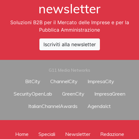
newsletter
Soluzioni B2B per il Mercato delle Imprese e per la
Pubblica Amministrazione
Iscriviti alla newsletter
G11 Media Networks
BitCity
ChannelCity
ImpresaCity
SecurityOpenLab
GreenCity
ImpresaGreen
ItalianChannelAwards
AgendaIct
Home
Speciali
Newsletter
Redazione