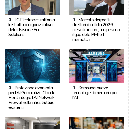
0
-
LG Electronics rafforza
0
-
Mercato dei profili
la struttura organizzativa
direttoriali in Italia 2026:
della divisione Eco
crescita record, ma pesano
Solutions
il gap delle PMI e il
mismatch
0
-
Protezione avanzata
0
-
Samsung: nuove
per l'AI Generativa: Check
tecnologie di memoria per
Point integra l'AI Network
l'AI
Firewall nelle infrastrutture
esistenti