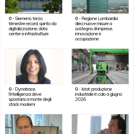
0
-
Siemens: terzo
0
-
Regione Lombardia:
trimestre record, spinto da
dieci nuove misure a
digitalizzazione, data
sostegno di imprese,
center e infrastrutture
innovazione e
occupazione
0
-
Dynatrace,
0
-
Istat: produzione
l'intelligenza deve
industriale in calo a giugno
spostarsi a monte degli
2026
stack moderni