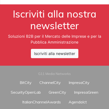
Iscriviti alla nostra
newsletter
Soluzioni B2B per il Mercato delle Imprese e per la
Pubblica Amministrazione
Iscriviti alla newsletter
G11 Media Networks
BitCity
ChannelCity
ImpresaCity
SecurityOpenLab
GreenCity
ImpresaGreen
ItalianChannelAwards
AgendaIct