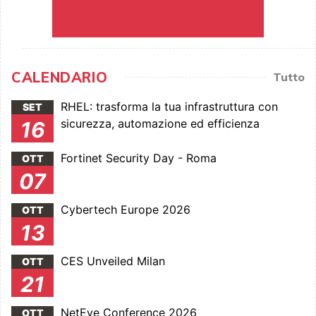
CALENDARIO
Tutto
RHEL: trasforma la tua infrastruttura con
SET
sicurezza, automazione ed efficienza
16
Fortinet Security Day - Roma
OTT
07
Cybertech Europe 2026
OTT
13
CES Unveiled Milan
OTT
21
NetEye Conference 2026
OTT