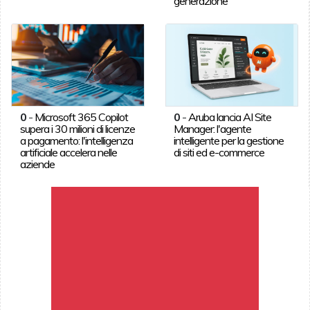
generazione
0
-
Microsoft 365 Copilot
0
-
Aruba lancia AI Site
supera i 30 milioni di licenze
Manager: l'agente
a pagamento: l'intelligenza
intelligente per la gestione
artificiale accelera nelle
di siti ed e-commerce
aziende