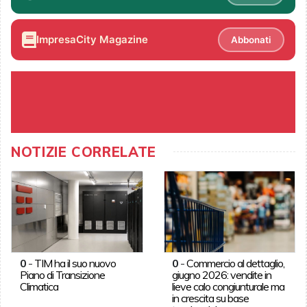
ImpresaCity Magazine
Abbonati
NOTIZIE CORRELATE
0
-
TIM ha il suo nuovo
0
-
Commercio al dettaglio,
Piano di Transizione
giugno 2026: vendite in
Climatica
lieve calo congiunturale ma
in crescita su base