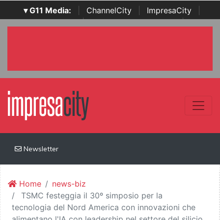
▾ G11 Media:
|
ChannelCity
|
ImpresaCity
|
SecurityOpenLab
|
Italian Channel Awards
|
Italian
Project Awards
|
Italian Security Awards
|
...
Newsletter
Home
news-biz
TSMC festeggia il 30º simposio per la
tecnologia del Nord America con innovazioni che
alimentano l'IA con leadership nel settore del silicio