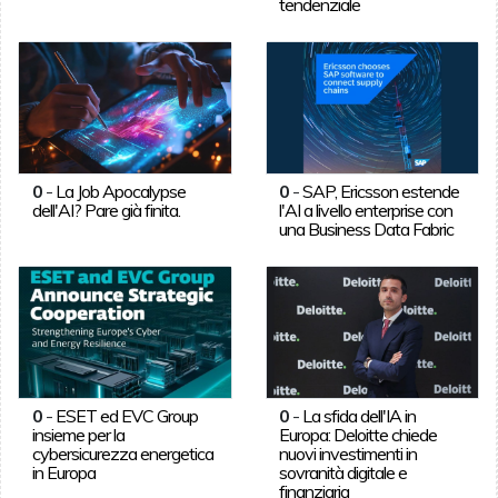
tendenziale
0
-
La Job Apocalypse
0
-
SAP, Ericsson estende
dell'AI? Pare già finita.
l'AI a livello enterprise con
una Business Data Fabric
0
-
ESET ed EVC Group
0
-
La sfida dell'IA in
insieme per la
Europa: Deloitte chiede
cybersicurezza energetica
nuovi investimenti in
in Europa
sovranità digitale e
finanziaria