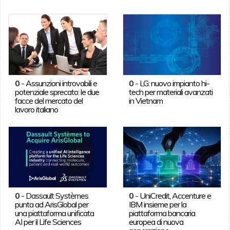
0
-
Assunzioni introvabili e
0
-
LG: nuovo impianto hi-
potenziale sprecato: le due
tech per materiali avanzati
facce del mercato del
in Vietnam
lavoro italiano
0
-
Dassault Systèmes
0
-
UniCredit, Accenture e
punta ad ArisGlobal per
IBM insieme per la
una piattaforma unificata
piattaforma bancaria
AI per il Life Sciences
europea di nuova