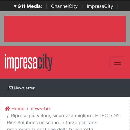
▾ G11 Media:
|
ChannelCity
|
ImpresaCity
|
SecurityOpenLab
|
Italian Channel Awards
|
Italian
Project Awards
|
Italian Security Awards
|
...
Newsletter
Home
news-biz
Riprese più veloci, sicurezza migliore: HTEC e G2
Risk Solutions uniscono le forze per fare
progredire la gestione della bancarotta