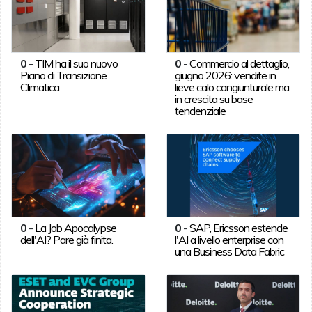
0
-
TIM ha il suo nuovo
0
-
Commercio al dettaglio,
Piano di Transizione
giugno 2026: vendite in
Climatica
lieve calo congiunturale ma
in crescita su base
tendenziale
0
-
La Job Apocalypse
0
-
SAP, Ericsson estende
dell'AI? Pare già finita.
l'AI a livello enterprise con
una Business Data Fabric