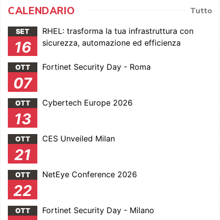
CALENDARIO
Tutto
RHEL: trasforma la tua infrastruttura con
SET
sicurezza, automazione ed efficienza
16
Fortinet Security Day - Roma
OTT
07
Cybertech Europe 2026
OTT
13
CES Unveiled Milan
OTT
21
NetEye Conference 2026
OTT
22
Fortinet Security Day - Milano
OTT