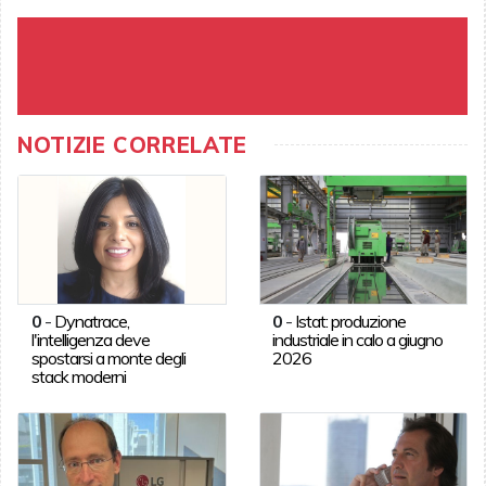
NOTIZIE CORRELATE
0
-
Dynatrace,
0
-
Istat: produzione
l'intelligenza deve
industriale in calo a giugno
spostarsi a monte degli
2026
stack moderni