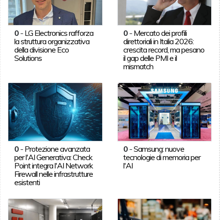
0
-
LG Electronics rafforza
0
-
Mercato dei profili
la struttura organizzativa
direttoriali in Italia 2026:
della divisione Eco
crescita record, ma pesano
Solutions
il gap delle PMI e il
mismatch
0
-
Protezione avanzata
0
-
Samsung: nuove
per l'AI Generativa: Check
tecnologie di memoria per
Point integra l'AI Network
l'AI
Firewall nelle infrastrutture
esistenti