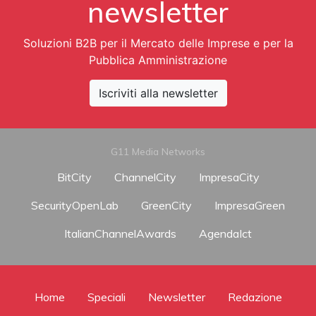
newsletter
Soluzioni B2B per il Mercato delle Imprese e per la
Pubblica Amministrazione
Iscriviti alla newsletter
G11 Media Networks
BitCity
ChannelCity
ImpresaCity
SecurityOpenLab
GreenCity
ImpresaGreen
ItalianChannelAwards
AgendaIct
Home
Speciali
Newsletter
Redazione