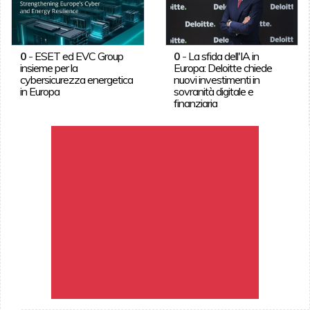
0
-
ESET ed EVC Group
0
-
La sfida dell'IA in
insieme per la
Europa: Deloitte chiede
cybersicurezza energetica
nuovi investimenti in
in Europa
sovranità digitale e
finanziaria