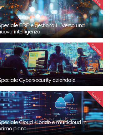
Speciale
Speciale ERP e gestionali - Verso una
nuova intelligenza
Speciale
Speciale Cybersecurity aziendale
Speciale
Speciale Cloud - Ibrido e multicloud in
primo piano