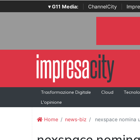
▾ G11 Media:
|
ChannelCity
|
Impre
Trasformazione Digitale
Cloud
Tecnolo
L'opinione
Home
news-biz
nexspace nomina un
nexspace nomina 