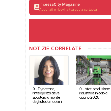
ImpresaCity Magazine
Abbonati e ricevi la tua copia cartacea
NOTIZIE CORRELATE
0
-
Dynatrace,
0
-
Istat: produzione
l'intelligenza deve
industriale in calo a
spostarsi a monte
giugno 2026
degli stack moderni