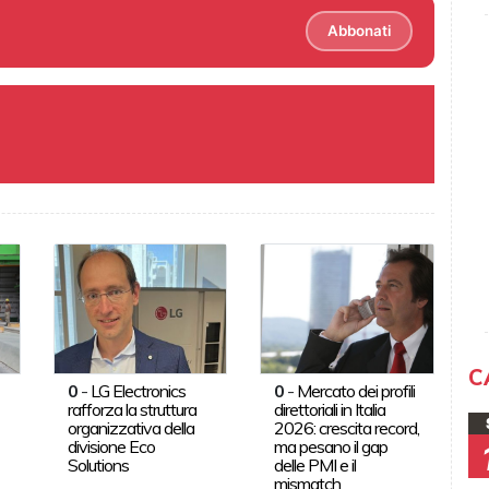
Abbonati
C
0
-
LG Electronics
0
-
Mercato dei profili
rafforza la struttura
direttoriali in Italia
organizzativa della
2026: crescita record,
divisione Eco
ma pesano il gap
Solutions
delle PMI e il
mismatch