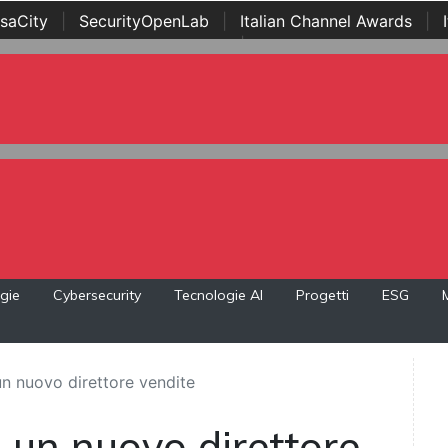
saCity
|
SecurityOpenLab
|
Italian Channel Awards
|
Awards
|
...
gie
Cybersecurity
Tecnologie AI
Progetti
ESG
 nuovo direttore vendite
un nuovo direttore