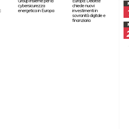
Group insieme per la
Europa: Deloitte
cybersicurezza
chiede nuovi
c
energetica in Europa
investimenti in
sovranità digitale e
finanziaria