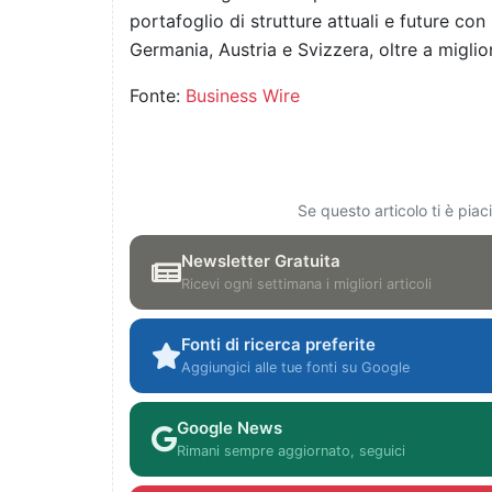
portafoglio di strutture attuali e future con
Germania, Austria e Svizzera, oltre a miglio
Fonte:
Business Wire
Se questo articolo ti è pia
Newsletter Gratuita
Ricevi ogni settimana i migliori articoli
Fonti di ricerca preferite
Aggiungici alle tue fonti su Google
Google News
Rimani sempre aggiornato, seguici