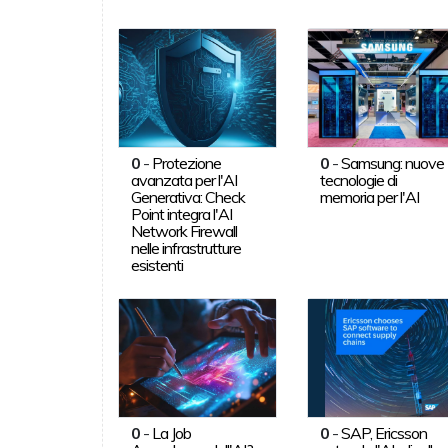
0
-
Protezione
0
-
Samsung: nuove
avanzata per l'AI
tecnologie di
Generativa: Check
memoria per l'AI
Point integra l'AI
Network Firewall
nelle infrastrutture
esistenti
0
-
La Job
0
-
SAP, Ericsson