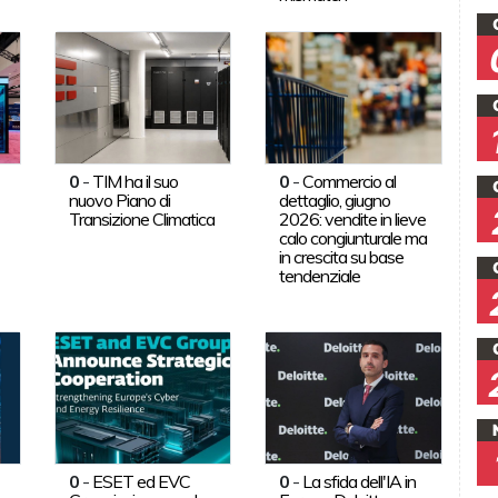
0
-
TIM ha il suo
0
-
Commercio al
nuovo Piano di
dettaglio, giugno
Transizione Climatica
2026: vendite in lieve
calo congiunturale ma
in crescita su base
tendenziale
0
-
ESET ed EVC
0
-
La sfida dell'IA in