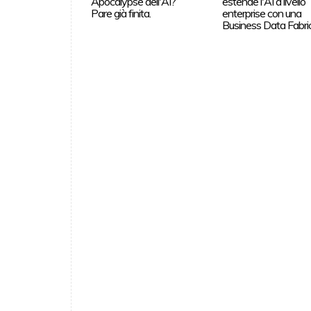
Apocalypse dell'AI?
estende l'AI a livello
Pare già finita.
enterprise con una
Business Data Fabri