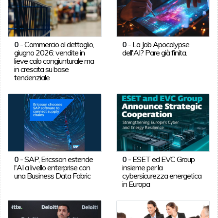
0
-
Commercio al dettaglio,
0
-
La Job Apocalypse
giugno 2026: vendite in
dell'AI? Pare già finita.
lieve calo congiunturale ma
in crescita su base
tendenziale
0
-
SAP, Ericsson estende
0
-
ESET ed EVC Group
l'AI a livello enterprise con
insieme per la
una Business Data Fabric
cybersicurezza energetica
in Europa