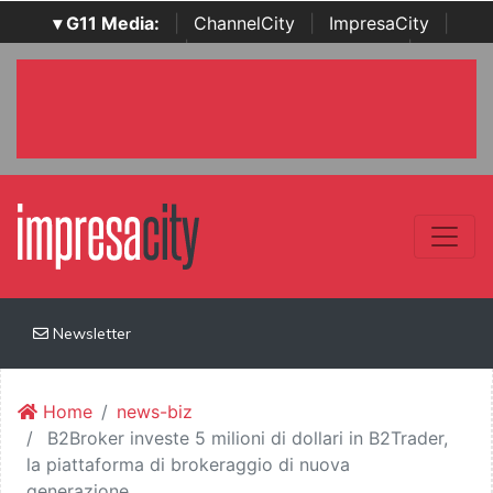
▾ G11 Media:
|
ChannelCity
|
ImpresaCity
|
SecurityOpenLab
|
Italian Channel Awards
|
Italian
Project Awards
|
Italian Security Awards
|
...
Newsletter
Home
news-biz
B2Broker investe 5 milioni di dollari in B2Trader,
la piattaforma di brokeraggio di nuova
generazione