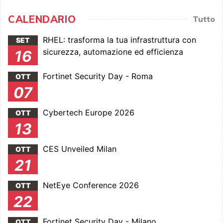
CALENDARIO
Tutto
RHEL: trasforma la tua infrastruttura con
SET
sicurezza, automazione ed efficienza
16
Fortinet Security Day - Roma
OTT
07
Cybertech Europe 2026
OTT
13
CES Unveiled Milan
OTT
21
NetEye Conference 2026
OTT
22
Fortinet Security Day - Milano
OTT