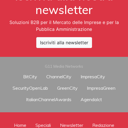
newsletter
Soluzioni B2B per il Mercato delle Imprese e per la
Pubblica Amministrazione
Iscriviti alla newsletter
G11 Media Networks
BitCity
ChannelCity
ImpresaCity
SecurityOpenLab
GreenCity
ImpresaGreen
ItalianChannelAwards
AgendaIct
Home
Speciali
Newsletter
Redazione