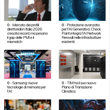
0
-
Mercato dei profili
0
-
Protezione avanzata
direttoriali in Italia 2026:
per l'AI Generativa: Check
crescita record, ma pesano
Point integra l'AI Network
il gap delle PMI e il
Firewall nelle infrastrutture
mismatch
esistenti
0
-
Samsung: nuove
0
-
TIM ha il suo nuovo
tecnologie di memoria per
Piano di Transizione
l'AI
Climatica