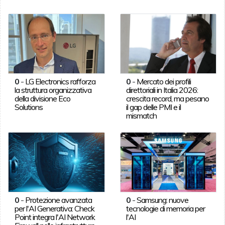
0
-
LG Electronics rafforza
0
-
Mercato dei profili
la struttura organizzativa
direttoriali in Italia 2026:
della divisione Eco
crescita record, ma pesano
Solutions
il gap delle PMI e il
mismatch
0
-
Protezione avanzata
0
-
Samsung: nuove
per l'AI Generativa: Check
tecnologie di memoria per
Point integra l'AI Network
l'AI