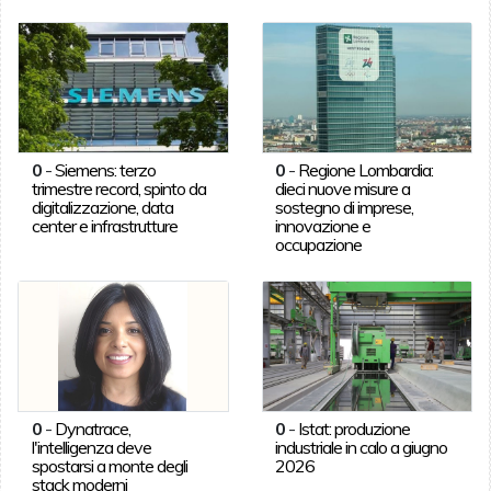
0
-
Siemens: terzo
0
-
Regione Lombardia:
trimestre record, spinto da
dieci nuove misure a
digitalizzazione, data
sostegno di imprese,
center e infrastrutture
innovazione e
occupazione
0
-
Dynatrace,
0
-
Istat: produzione
l'intelligenza deve
industriale in calo a giugno
spostarsi a monte degli
2026
stack moderni