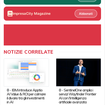
ImpresaCity Magazine
Abbonati
NOTIZIE CORRELATE
0
-
IBM introduce Apptio
0
-
SentinelOne amplia i
AI Value & ROI per colmare
servizi Wayfinder Frontier
il divario tra gli investimenti
AI con l'intelligenza
in AI
artificiale avanzata