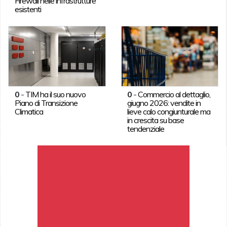
Firewall nelle infrastrutture
esistenti
0
-
TIM ha il suo nuovo
0
-
Commercio al dettaglio,
Piano di Transizione
giugno 2026: vendite in
Climatica
lieve calo congiunturale ma
in crescita su base
tendenziale