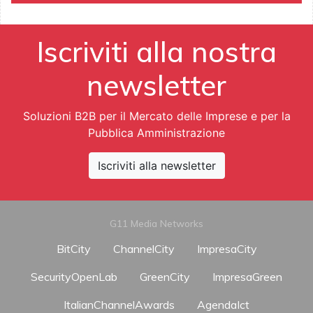
Iscriviti alla nostra
newsletter
Soluzioni B2B per il Mercato delle Imprese e per la
Pubblica Amministrazione
Iscriviti alla newsletter
G11 Media Networks
BitCity
ChannelCity
ImpresaCity
SecurityOpenLab
GreenCity
ImpresaGreen
ItalianChannelAwards
AgendaIct