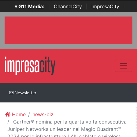
▾ G11 Media:
|
ChannelCity
|
ImpresaCity
|
SecurityOpenLab
|
Italian Channel Awards
|
Italian
Project Awards
|
Italian Security Awards
|
...
Newsletter
Home
news-biz
Gartner® nomina per la quarta volta consecutiva
Juniper Networks un leader nel Magic Quadrant™
2024 per le infrastrutture LAN cablate e wireless