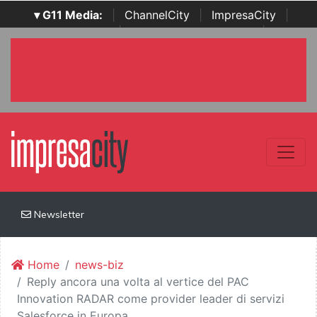
▾ G11 Media:
|
ChannelCity
|
ImpresaCity
|
SecurityOpenLab
|
Italian Channel Awards
|
Italian
Project Awards
|
Italian Security Awards
|
...
Newsletter
Home
news-biz
Reply ancora una volta al vertice del PAC
Innovation RADAR come provider leader di servizi
Salesforce in Europa