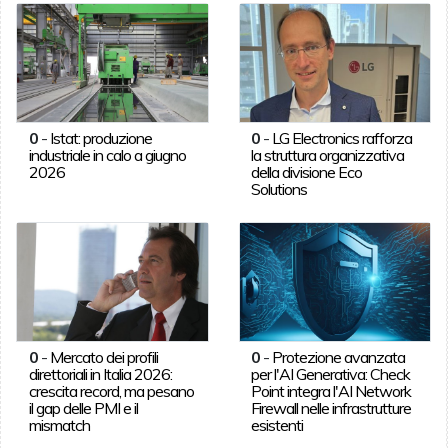
0
-
Istat: produzione
0
-
LG Electronics rafforza
industriale in calo a giugno
la struttura organizzativa
2026
della divisione Eco
Solutions
0
-
Mercato dei profili
0
-
Protezione avanzata
direttoriali in Italia 2026:
per l'AI Generativa: Check
crescita record, ma pesano
Point integra l'AI Network
il gap delle PMI e il
Firewall nelle infrastrutture
mismatch
esistenti