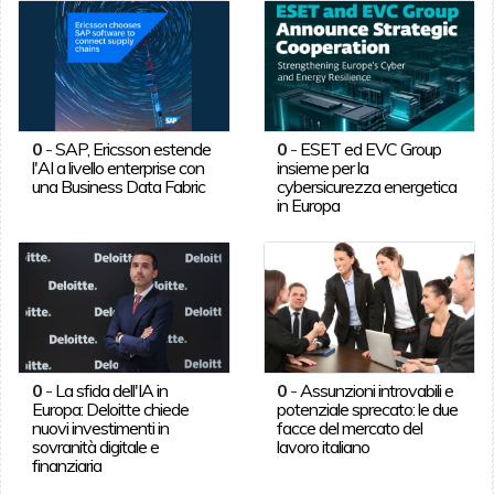
0
-
SAP, Ericsson estende
0
-
ESET ed EVC Group
l'AI a livello enterprise con
insieme per la
una Business Data Fabric
cybersicurezza energetica
in Europa
0
-
La sfida dell'IA in
0
-
Assunzioni introvabili e
Europa: Deloitte chiede
potenziale sprecato: le due
nuovi investimenti in
facce del mercato del
sovranità digitale e
lavoro italiano
finanziaria