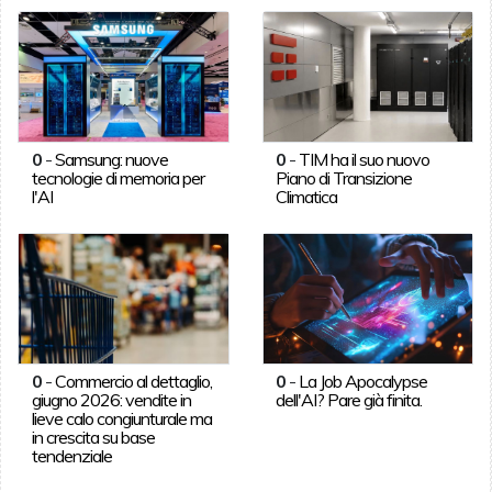
0
-
Samsung: nuove
0
-
TIM ha il suo nuovo
tecnologie di memoria per
Piano di Transizione
l'AI
Climatica
0
-
Commercio al dettaglio,
0
-
La Job Apocalypse
giugno 2026: vendite in
dell'AI? Pare già finita.
lieve calo congiunturale ma
in crescita su base
tendenziale