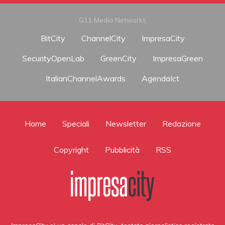
G11 Media Networks
BitCity
ChannelCity
ImpresaCity
SecurityOpenLab
GreenCity
ImpresaGreen
ItalianChannelAwards
AgendaIct
Home
Speciali
Newsletter
Redazione
Copyright
Pubblicità
RSS