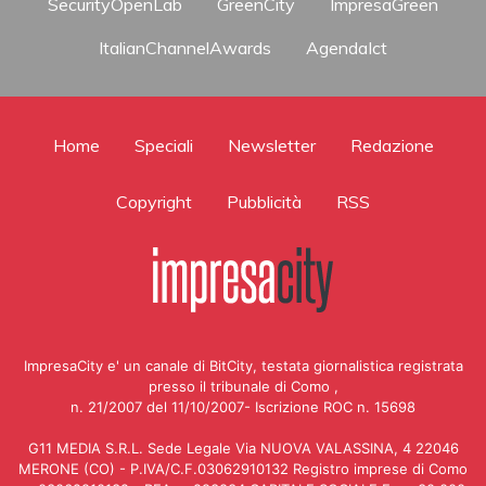
SecurityOpenLab
GreenCity
ImpresaGreen
ItalianChannelAwards
AgendaIct
Home
Speciali
Newsletter
Redazione
Copyright
Pubblicità
RSS
ImpresaCity e' un canale di BitCity, testata giornalistica registrata
presso il tribunale di Como ,
n. 21/2007 del 11/10/2007- Iscrizione ROC n. 15698
G11 MEDIA S.R.L. Sede Legale Via NUOVA VALASSINA, 4 22046
MERONE (CO) - P.IVA/C.F.03062910132 Registro imprese di Como