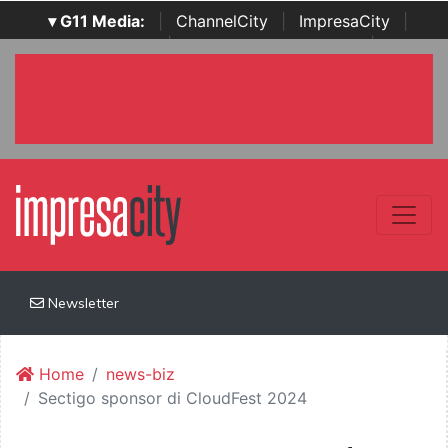
▾ G11 Media:
|
ChannelCity
|
ImpresaCity
|
SecurityOpenLab
|
Italian Channel Awards
|
Italian
Project Awards
|
Italian Security Awards
|
...
Newsletter
Home
news-biz
Sectigo sponsor di CloudFest 2024