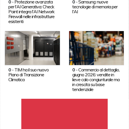
0
-
Protezione avanzata
0
-
Samsung: nuove
per l'AI Generativa: Check
tecnologie di memoria per
Point integra l'AI Network
l'AI
Firewall nelle infrastrutture
esistenti
0
-
TIM ha il suo nuovo
0
-
Commercio al dettaglio,
Piano di Transizione
giugno 2026: vendite in
Climatica
lieve calo congiunturale ma
in crescita su base
tendenziale