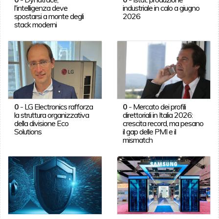
l'intelligenza deve
industriale in calo a giugno
spostarsi a monte degli
2026
stack moderni
0
-
LG Electronics rafforza
0
-
Mercato dei profili
la struttura organizzativa
direttoriali in Italia 2026:
della divisione Eco
crescita record, ma pesano
Solutions
il gap delle PMI e il
mismatch