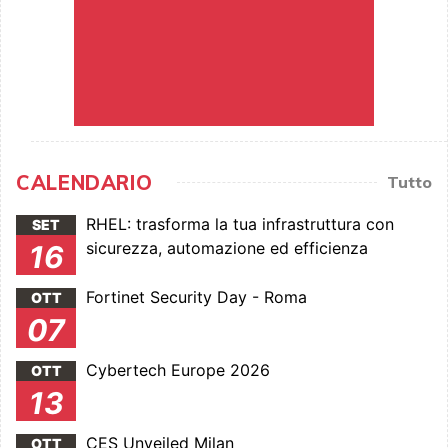
CALENDARIO
Tutto
RHEL: trasforma la tua infrastruttura con
SET
sicurezza, automazione ed efficienza
16
Fortinet Security Day - Roma
OTT
07
Cybertech Europe 2026
OTT
13
CES Unveiled Milan
OTT