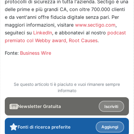
protocolli di sicurezza in tutta l'azienda. Sectigo è una
delle prime e più grandi CA, con oltre 700.000 clienti
e da vent'anni offre fiducia digitale senza pari. Per
maggiori informazioni, visitare
www.sectigo.com
,
seguiteci su
LinkedIn
, e abbonatevi al nostro
podcast
premiato col Webby award, Root Causes
.
Fonte:
Business Wire
Se questo articolo ti è piaciuto e vuoi rimanere sempre
informato
Newsletter Gratuita
Iscriviti
Fonti di ricerca preferite
Aggiungi