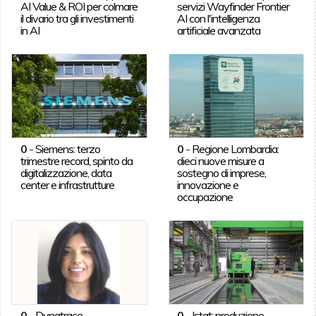
AI Value & ROI per colmare
servizi Wayfinder Frontier
il divario tra gli investimenti
AI con l'intelligenza
in AI
artificiale avanzata
0
-
Siemens: terzo
0
-
Regione Lombardia:
trimestre record, spinto da
dieci nuove misure a
digitalizzazione, data
sostegno di imprese,
center e infrastrutture
innovazione e
occupazione
0
-
Dynatrace,
0
-
Istat: produzione