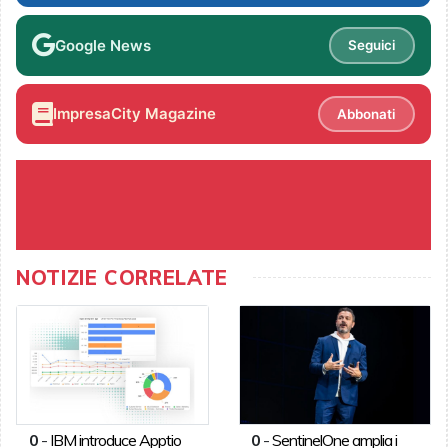
Google News
Seguici
ImpresaCity Magazine
Abbonati
NOTIZIE CORRELATE
0
-
IBM introduce Apptio
0
-
SentinelOne amplia i